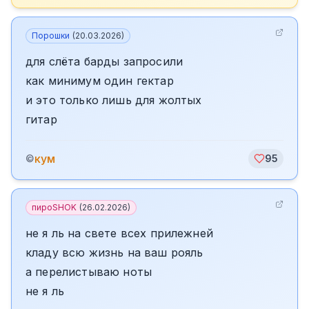
Порошки
(
20.03.2026
)
для слëта барды запросили
как минимум один гектар
и это только лишь для жолтых
гитар
кум
©
95
пироSHOK
(
26.02.2026
)
не я ль на свете всех прилежней
кладу всю жизнь на ваш рояль
а перелистываю ноты
не я ль