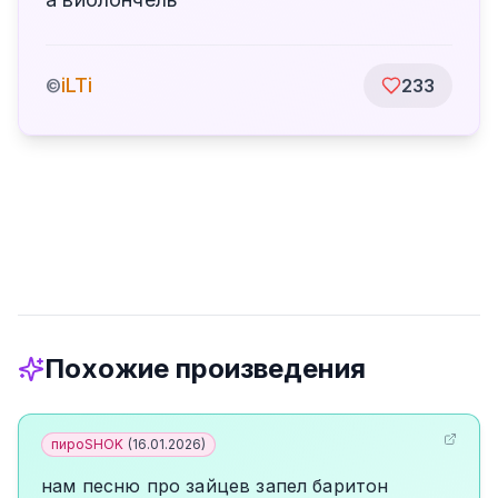
iLTi
©
233
Похожие произведения
пироSHOK
(
16.01.2026
)
нам песню про зайцев запел баритон