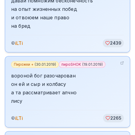
давай помножим бесконечность
на опыт жизненных побед
и отвоюем наше право
на бред
iLTi
©
2439
Пирожки +
(
30.01.2019
)
пироSHOK
(
19.01.2019
)
вороной бог разочарован
он ей и сыр и колбасу
а та рассматривает алчно
лису
iLTi
©
2265