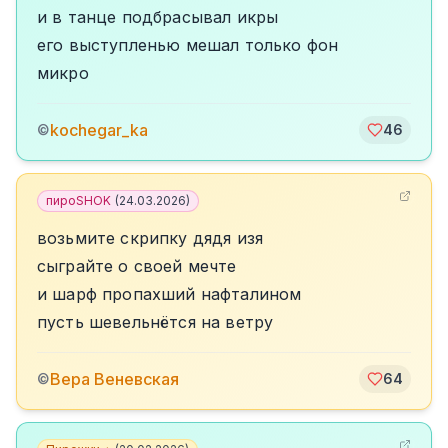
и в танце подбрасывал икры
его выступленью мешал только фон
микро
kochegar_ka
©
46
пироSHOK
(
24.03.2026
)
возьмите скрипку дядя изя
сыграйте о своей мечте
и шарф пропахший нафталином
пусть шевельнётся на ветру
Вера Веневская
©
64