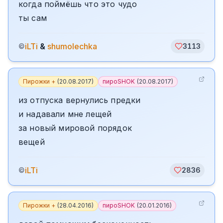
когда поймёшь что это чудо
ты сам
iLTi
&
shumolechka
©
3113
Пирожки +
(
20.08.2017
)
пироSHOK
(
20.08.2017
)
из отпуска вернулись предки
и надавали мне лещей
за новый мировой порядок
вещей
iLTi
©
2836
Пирожки +
(
28.04.2016
)
пироSHOK
(
20.01.2016
)