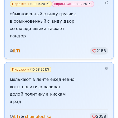
Пирожки +
(
03.05.2016
)
пироSHOK
(
08.02.2016
)
обыкновенный с виду грузчик
в обыкновенный с виду двор
со склада ящики таскает
пандор
iLTi
©
2158
Пирожки +
(
10.08.2017
)
мелькают в ленте ежедневно
коты политика разврат
долой политику а кискам
я рад
iLTi
&
shumolechka
©
2058