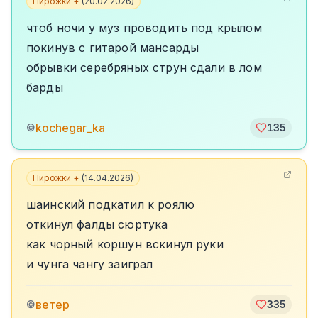
Пирожки +
(
20.02.2026
)
чтоб ночи у муз проводить под крылом
покинув с гитарой мансарды
обрывки серебряных струн сдали в лом
барды
kochegar_ka
©
135
Пирожки +
(
14.04.2026
)
шаинский подкатил к роялю
откинул фалды сюртука
как чорный коршун вскинул руки
и чунга чангу заиграл
ветер
©
335