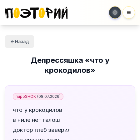
Мен
Назад
Депрессяшка
«
что у
крокодилов
»
пироSHOK
(
08.07.2026
)
что у крокодилов
в ниле нет галош
доктор глеб заверил
это правда ложь