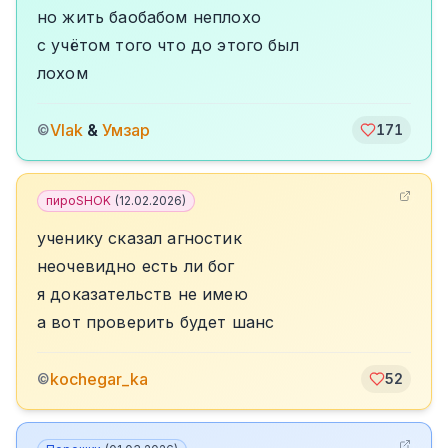
но жить баобабом неплохо
с учётом того что до этого был
лохом
Vlak
&
Умзар
©
171
пироSHOK
(
12.02.2026
)
ученику сказал агностик
неочевидно есть ли бог
я доказательств не имею
а вот проверить будет шанс
kochegar_ka
©
52