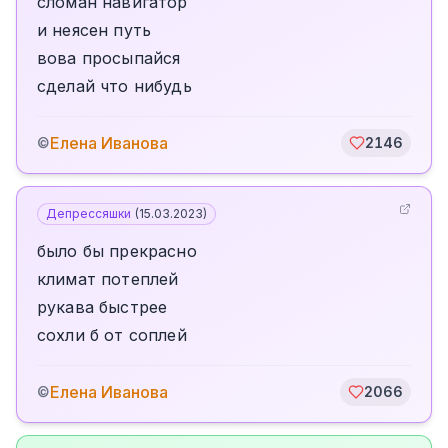
сломан навигатор
и неясен путь
вова просыпайся
сделай что нибудь
Елена Иванова
©
2146
Депрессяшки
(
15.03.2023
)
было бы прекрасно
климат потеплей
рукава быстрее
сохли б от соплей
Елена Иванова
©
2066