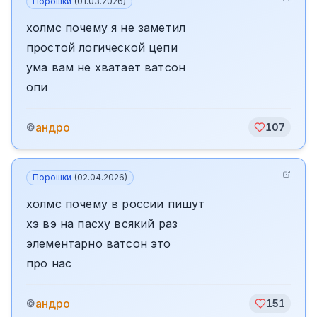
Порошки
(
01.03.2026
)
холмс почему я не заметил
простой логической цепи
ума вам не хватает ватсон
опи
андро
©
107
Порошки
(
02.04.2026
)
холмс почему в россии пишут
хэ вэ на пасху всякий раз
элементарно ватсон это
про нас
андро
©
151