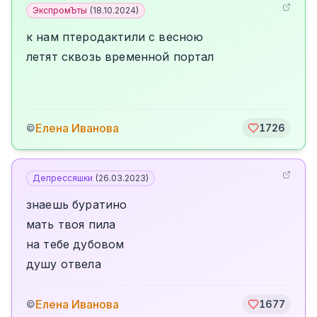
ЭкспромЪты
(
18.10.2024
)
к нам птеродактили с весною
летят сквозь временной портал
Елена Иванова
©
1726
Депрессяшки
(
26.03.2023
)
знаешь буратино
мать твоя пила
на тебе дубовом
душу отвела
Елена Иванова
©
1677