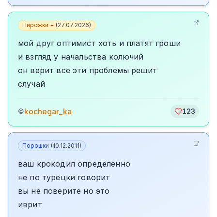
Пирожки +
(
27.07.2026
)
мой друг оптимист хоть и платят гроши
и взгляд у начальства колючий
он верит все эти проблемы решит
случай
kochegar_ka
©
123
Порошки
(
10.12.2011
)
ваш крокодил опредёленно
не по турецки говорит
вы не поверите но это
иврит