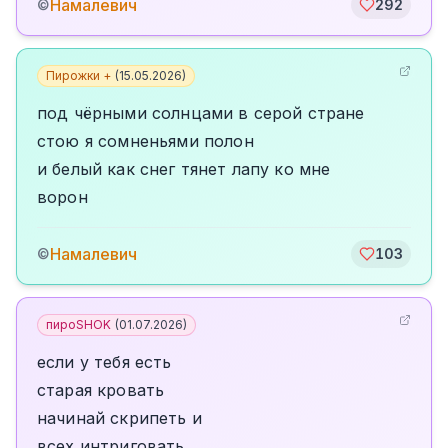
Намалевич
©
292
Пирожки +
(
15.05.2026
)
под чёрными солнцами в серой стране
стою я сомненьями полон
и белый как снег тянет лапу ко мне
ворон
Намалевич
©
103
пироSHOK
(
01.07.2026
)
если у тебя есть
старая кровать
начинай скрипеть и
всех интриговать