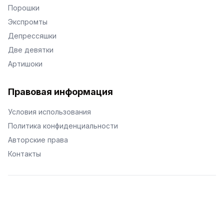
Порошки
Экспромты
Депрессяшки
Две девятки
Артишоки
Правовая информация
Условия использования
Политика конфиденциальности
Авторские права
Контакты
© Поэторий -
2026
•
Хиор
•
hior.ru
Сделано с любовью к малым поэтическим формам