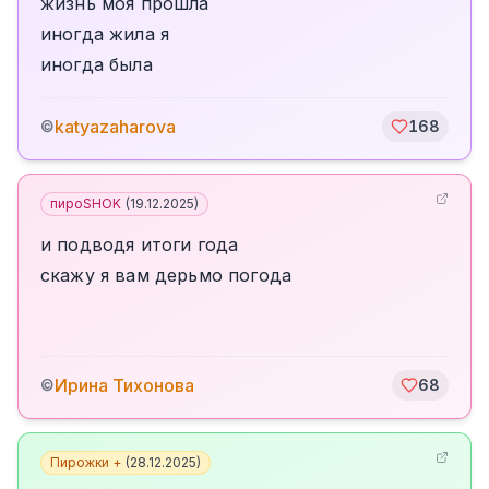
жизнь моя прошла
иногда жила я
иногда была
katyazaharova
©
168
пироSHOK
(
19.12.2025
)
и подводя итоги года
скажу я вам дерьмо погода
Ирина Тихонова
©
68
Пирожки +
(
28.12.2025
)