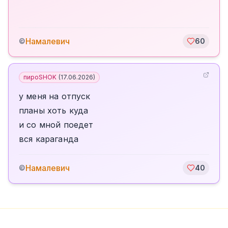
Намалевич
©
60
пироSHOK
(
17.06.2026
)
у меня на отпуск
планы хоть куда
и со мной поедет
вся караганда
Намалевич
©
40