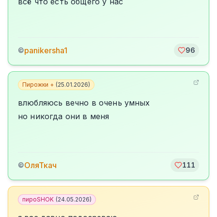
всё что есть общего у нас
panikersha1
©
96
Пирожки +
(
25.01.2026
)
влюбляюсь вечно в очень умных
но никогда они в меня
ОляТкач
©
111
пироSHOK
(
24.05.2026
)