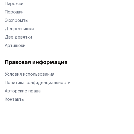
Пирожки
Порошки
Экспромты
Депрессяшки
Две девятки
Артишоки
Правовая информация
Условия использования
Политика конфиденциальности
Авторские права
Контакты
© Поэторий -
2026
•
Хиор
•
hior.ru
Сделано с любовью к малым поэтическим формам