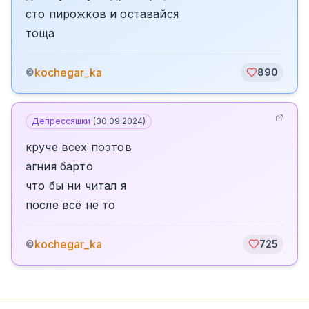
сто пирожков и оставайся
тоща
kochegar_ka
©
890
Депрессяшки
(
30.09.2024
)
круче всех поэтов
агния барто
что бы ни читал я
после всё не то
kochegar_ka
©
725