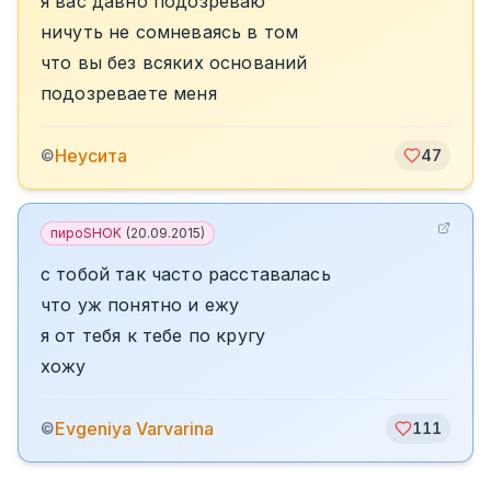
я вас давно подозреваю
ничуть не сомневаясь в том
что вы без всяких оснований
подозреваете меня
Неусита
©
47
пироSHOK
(
20.09.2015
)
с тобой так часто расставалась
что уж понятно и ежу
я от тебя к тебе по кругу
хожу
Evgeniya Varvarina
©
111