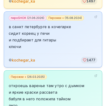
kochegar_ka
©
1497
пироSHOK
(
21.06.2026
)
Пирожки +
(
15.08.2024
)
в санкт петербурге в кочегарке
сидит кореец у печи
и подбирает для гитары
ключи
kochegar_ka
©
1477
Пирожки +
(
26.03.2025
)
откроешь варенье там утро с дымком
и яркие краски рассвета
бабуля в него положила тайком
лето