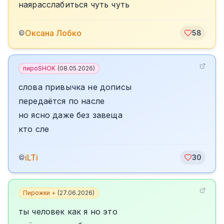
наярасслабиться чуть чуть
Оксана Лобко
©
58
пироSHOK
(
08.05.2026
)
слова привычка не дописы
передаётся по насле
но ясно даже без завеща
кто сле
iLTi
©
30
Пирожки +
(
27.06.2026
)
ты человек как я но это