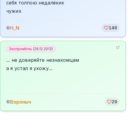
себя толпою недалёких
чужих
H_N
©
146
ЭкспромЪты
(
29.12.2012
)
... не доверяйте незнакомцам
а я устал я ухожу...
Вороныч
©
29