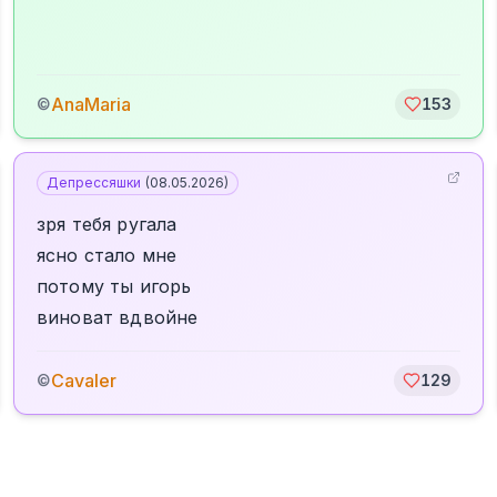
AnaMaria
©
153
Депрессяшки
(
08.05.2026
)
зря тебя ругала
ясно стало мне
потому ты игорь
виноват вдвойне
Cavaler
©
129