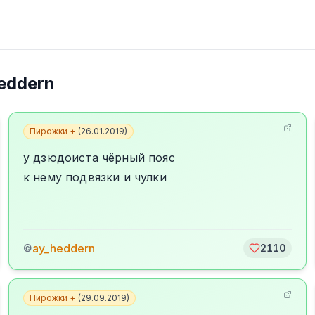
eddern
Пирожки +
(
26.01.2019
)
у дзюдоиста чёрный пояс
к нему подвязки и чулки
ay_heddern
©
2110
Пирожки +
(
29.09.2019
)