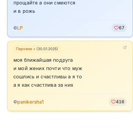
прощайте а они смеются
и в рожь
LP
©
67
Пирожки +
(
30.01.2025
)
моя ближайшая подруга
и мой жених почти что муж
сошлись и счастливы а я то
а я как счастлива за них
panikersha1
©
416