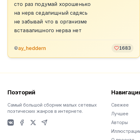
сто раз подумай хорошенько
на нерв седалищный садясь
не забывай что в организме
вставалишного нерва нет
ay_heddern
©
1683
Поэторий
Навигаци
Самый большой сборник малых сетевых
Свежее
поэтических жанров в интернете.
Лучшее
Авторы
VKontakte
Facebook
X
Telegram
Иллюстраци
О проекте