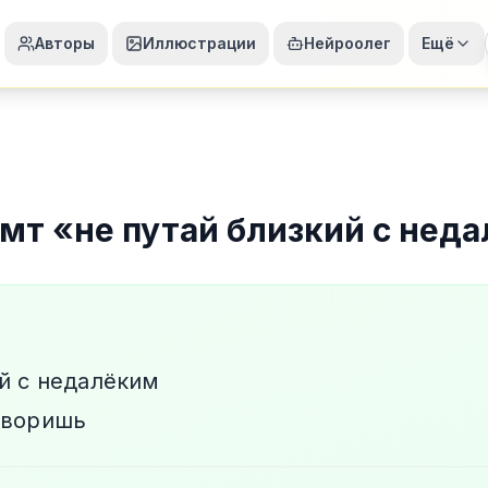
Авторы
Иллюстрации
Нейроолег
Ещё
омт
«
не путай близкий с нед
ий с недалёким
оворишь