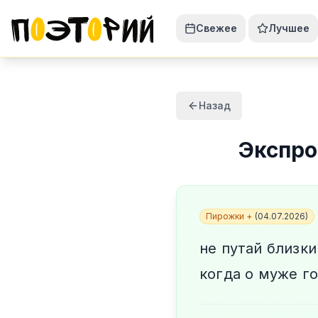
Свежее
Лучшее
Назад
Экспр
Пирожки +
(
04.07.2026
)
не путай близк
когда о муже г