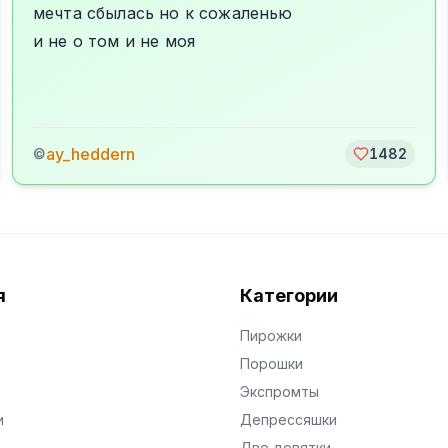
мечта сбылась но к сожаленью
и не о том и не моя
ay_heddern
©
1482
я
Категории
Пирожки
Порошки
Экспромты
и
Депрессяшки
Две девятки