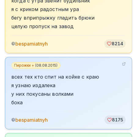
когда с утра звенит будильник
я с криком радостным ура
бегу вприпрыжку гладить брюки
целую пропуск на завод
bespamiatnyh
©
8214
Пирожки +
(
08.08.2015
)
всех тех кто спит на койке с краю
я узнаю издалека
у них покусаны волками
бока
bespamiatnyh
©
8175