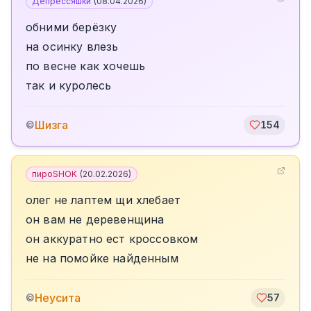
Депрессяшки
(
08.04.2026
)
обними берёзку
на осинку влезь
по весне как хочешь
так и куролесь
Шизга
©
154
пироSHOK
(
20.02.2026
)
олег не лаптем щи хлебает
он вам не деревенщина
он аккуратно ест кроссовком
не на помойке найденным
Неусита
©
57