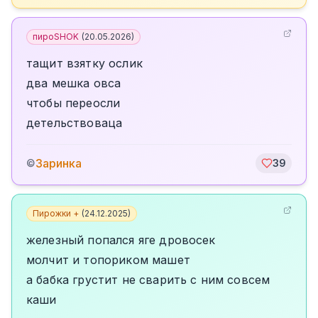
пироSHOK
(
20.05.2026
)
тащит взятку ослик
два мешка овса
чтобы переосли
детельствоваца
Заринка
©
39
Пирожки +
(
24.12.2025
)
железный попался яге дровосек
молчит и топориком машет
а бабка грустит не сварить с ним совсем
каши