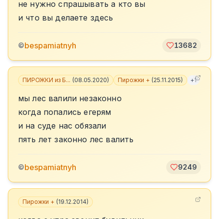
не нужно спрашывать а кто вы
и что вы делаете здесь
bespamiatnyh
©
13682
ПИРОЖКИ из Б...
(
08.05.2020
)
Пирожки +
(
25.11.2015
)
+
1
мы лес валили незаконно
когда попались егерям
и на суде нас обязали
пять лет законно лес валить
bespamiatnyh
©
9249
Пирожки +
(
19.12.2014
)