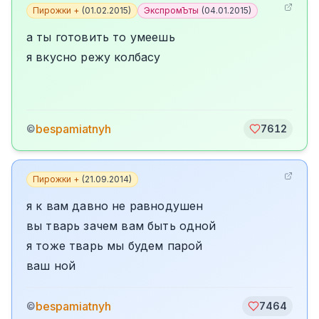
Пирожки +
(
01.02.2015
)
ЭкспромЪты
(
04.01.2015
)
а ты готовить то умеешь
я вкусно режу колбасу
bespamiatnyh
©
7612
Пирожки +
(
21.09.2014
)
я к вам давно не равнодушен
вы тварь зачем вам быть одной
я тоже тварь мы будем парой
ваш ной
bespamiatnyh
©
7464