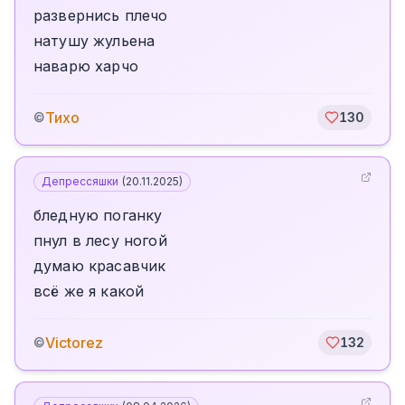
развернись плечо
натушу жульена
наварю харчо
Тихо
©
130
Депрессяшки
(
20.11.2025
)
бледную поганку
пнул в лесу ногой
думаю красавчик
всё же я какой
Victorez
©
132