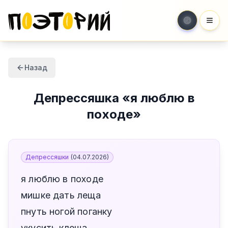
Мен
Назад
Депрессяшка
«
я люблю в
походе
»
Депрессяшки
(
04.07.2026
)
я люблю в походе
мишке дать леща
пнуть ногой поганку
укусить клеща