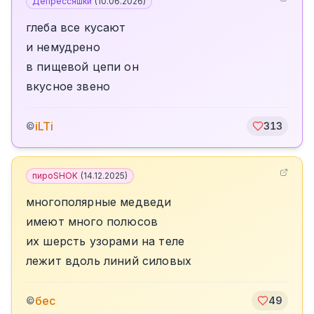
Депрессяшки
(
10.06.2026
)
глеба все кусают
и немудрено
в пищевой цепи он
вкусное звено
iLTi
©
313
пироSHOK
(
14.12.2025
)
многополярные медведи
имеют много полюсов
их шерсть узорами на теле
лежит вдоль линий силовых
бес
©
49