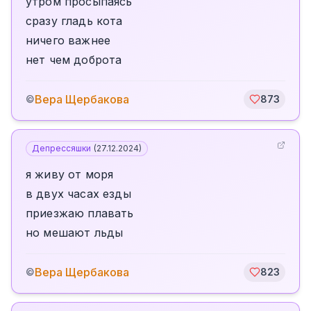
утром просыпаясь
сразу гладь кота
ничего важнее
нет чем доброта
Вера Щербакова
©
873
Депрессяшки
(
27.12.2024
)
я живу от моря
в двух часах езды
приезжаю плавать
но мешают льды
Вера Щербакова
©
823