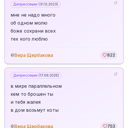
Депрессяшки
(
31.12.2023
)
мне не надо много
об одном молю
боже сохрани всех
тех кого люблю
Вера Щербакова
©
822
Депрессяшки
(
17.09.2025
)
в мире параллельном
кем то брошен ты
и тебя жалея
в дом возьмут коты
Вера Щербакова
©
753