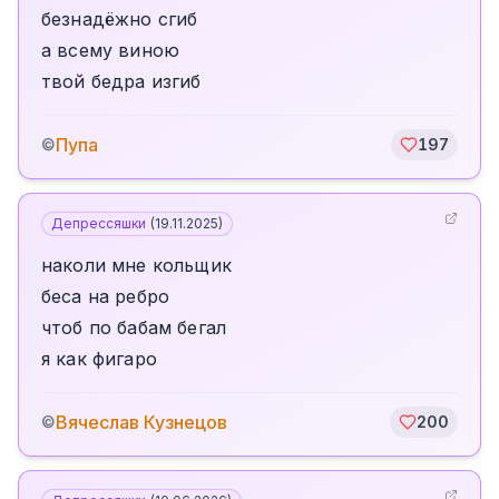
безнадёжно сгиб
а всему виною
твой бедра изгиб
Пупа
©
197
Депрессяшки
(
19.11.2025
)
наколи мне кольщик
беса на ребро
чтоб по бабам бегал
я как фигаро
Вячеслав Кузнецов
©
200