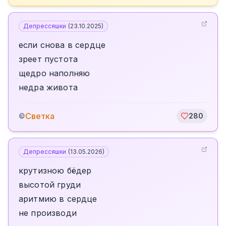
Депрессяшки
(
23.10.2025
)
если снова в сердце
зреет пустота
щедро наполняю
недра живота
Светка
©
280
Депрессяшки
(
13.05.2026
)
крутизною бёдер
высотой груди
аритмию в сердце
не производи