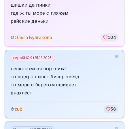
шишки да пинки
где ж ты море с пляжем
райские деньки
Ольга Булгакова
©
104
пироSHOK
(
25.12.2025
)
неэкономная портниха
то щедро сыпет бисер звёзд
то море с берегом сшивает
внахлёст
zub
©
58