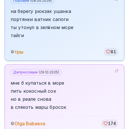
Порошки
(
08.05.2026
)
на берегу рюкзак ушанка
портянки ватник сапоги
ты утонул в зелёном море
тайги
тры
©
81
Депрессяшки
(
29.10.2025
)
мне б купаться в море
пить кокосный сок
но в реале снова
в слякоть марш бросок
Olga Babaeva
©
174