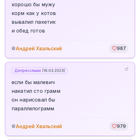
хорошо бы мужу
корм как у котов
вывалил пакетик
и обед готов
Андрей Хвальский
©
987
Депрессяшки
(
16.03.2023
)
если бы малевич
накатил сто грамм
он нарисовал бы
параллелограмм
Андрей Хвальский
©
979