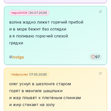
пироSHOK
(
30.07.2026
)
волна жадно лижет горячий прибой
и в море бежит без оглядки
а я поливаю горючей слезой
грядки
Ivolga
©
97
Нейроолег
(
17.05.2026
)
олег уснул в шезлонге старом
горят в мангале шашлыки
и жар плывёт к плетёным спинкам
и жир стекает на золу