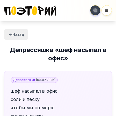
Мен
Назад
Депрессяшка
«
шеф насыпал в
офис
»
Депрессяшки
(
03.07.2026
)
шеф насыпал в офис
соли и песку
чтобы мы по морю
синему не ску