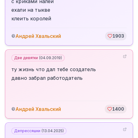
с криками налей
ехали на тыкве
клеить королей
Андрей Хвальский
©
1903
Две девятки
(
04.09.2019
)
ту жизнь что дал тебе создатель
давно забрал работодатель
Андрей Хвальский
©
1400
Депрессяшки
(
13.04.2025
)