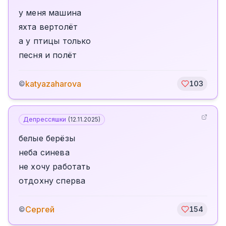
у меня машина
яхта вертолёт
а у птицы только
песня и полёт
katyazaharova
©
103
Депрессяшки
(
12.11.2025
)
белые берёзы
неба синева
не хочу работать
отдохну сперва
Сергей
©
154