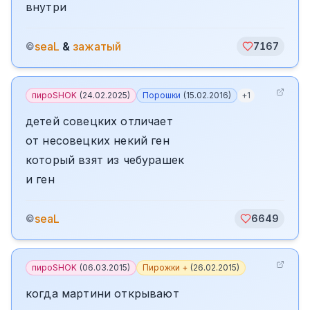
внутри
seaL
&
зажатый
©
7167
пироSHOK
(
24.02.2025
)
Порошки
(
15.02.2016
)
+
1
детей совецких отличает
от несовецких некий ген
который взят из чебурашек
и ген
seaL
©
6649
пироSHOK
(
06.03.2015
)
Пирожки +
(
26.02.2015
)
когда мартини открывают