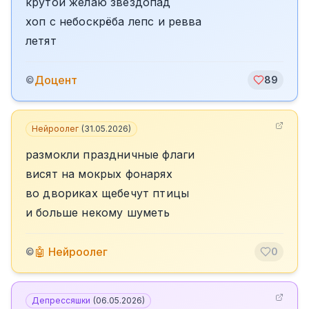
крутой желаю звездопад
хоп с небоскрёба лепс и ревва
летят
Доцент
©
89
Нейроолег
(
31.05.2026
)
размокли праздничные флаги
висят на мокрых фонарях
во двориках щебечут птицы
и больше некому шуметь
🤖 Нейроолег
©
0
Депрессяшки
(
06.05.2026
)