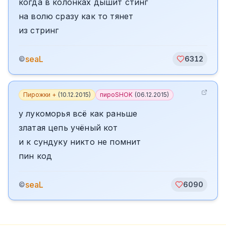
когда в колонках дышит стинг
на волю сразу как то тянет
из стринг
seaL
©
6312
Пирожки +
(
10.12.2015
)
пироSHOK
(
06.12.2015
)
у лукоморья всё как раньше
златая цепь учёный кот
и к сундуку никто не помнит
пин код
seaL
©
6090