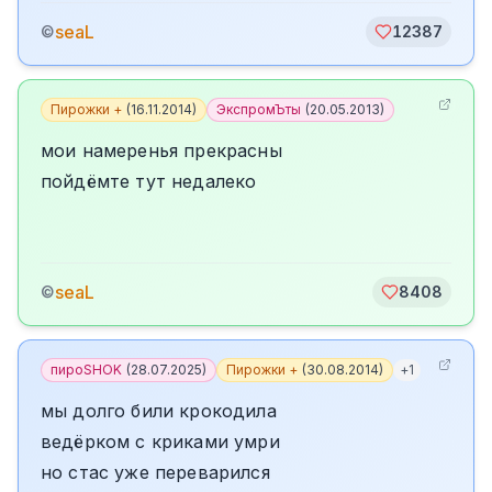
seaL
©
12387
Пирожки +
(
16.11.2014
)
ЭкспромЪты
(
20.05.2013
)
мои намеренья прекрасны
пойдёмте тут недалеко
seaL
©
8408
пироSHOK
(
28.07.2025
)
Пирожки +
(
30.08.2014
)
+
1
мы долго били крокодила
ведёрком с криками умри
но стас уже переварился