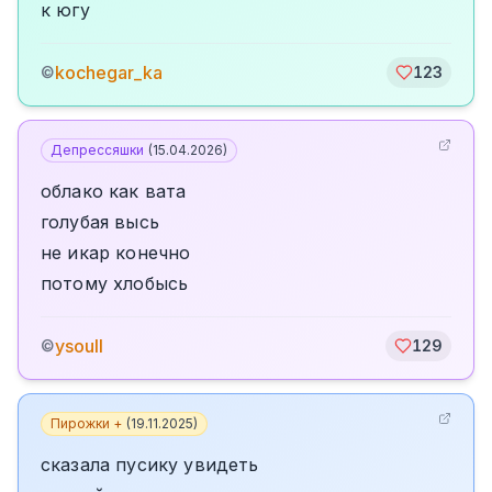
к югу
kochegar_ka
©
123
Депрессяшки
(
15.04.2026
)
облако как вата
голубая высь
не икар конечно
потому хлобысь
ysoull
©
129
Пирожки +
(
19.11.2025
)
сказала пусику увидеть