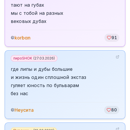
тают на губах
мы с тобой на разных
вековых дубах
korbαn
©
91
пироSHOK
(
27.03.2026
)
где липы и дубы большие
и жизнь один сплошной экстаз
гуляет юность по бульварам
без нас
Неусита
©
80