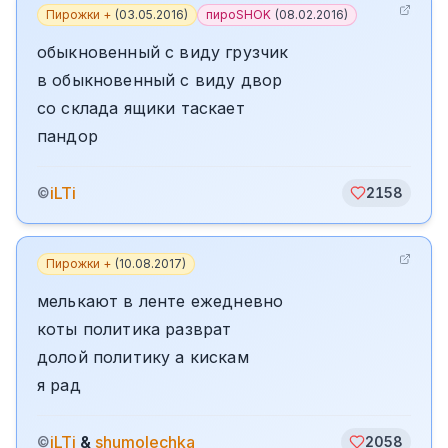
Пирожки +
(
03.05.2016
)
пироSHOK
(
08.02.2016
)
обыкновенный с виду грузчик
в обыкновенный с виду двор
со склада ящики таскает
пандор
iLTi
©
2158
Пирожки +
(
10.08.2017
)
мелькают в ленте ежедневно
коты политика разврат
долой политику а кискам
я рад
iLTi
&
shumolechka
©
2058