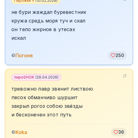
Пирожки +
(
10.02.2026
)
не бури жаждал буревестник
кружа средь моря туч и скал
он тело жирное в утесах
искал
Погоня
©
250
пироSHOK
(
26.04.2026
)
тревожно лавр звенит листвою
песок обманчиво шуршит
закрыл рогоз собою звёзды
и бесконечен этот путь
Koka
©
36