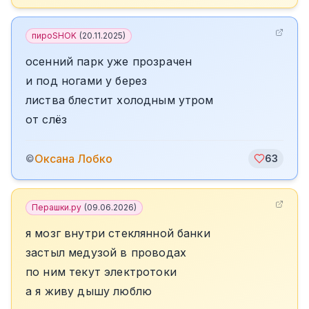
пироSHOK
(
20.11.2025
)
осенний парк уже прозрачен
и под ногами у берез
листва блестит холодным утром
от слёз
Оксана Лобко
©
63
Перашки.ру
(
09.06.2026
)
я мозг внутри стеклянной банки
застыл медузой в проводах
по ним текут электротоки
а я живу дышу люблю