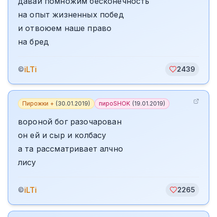
давай помножим бесконечность
на опыт жизненных побед
и отвоюем наше право
на бред
iLTi
©
2439
Пирожки +
(
30.01.2019
)
пироSHOK
(
19.01.2019
)
вороной бог разочарован
он ей и сыр и колбасу
а та рассматривает алчно
лису
iLTi
©
2265