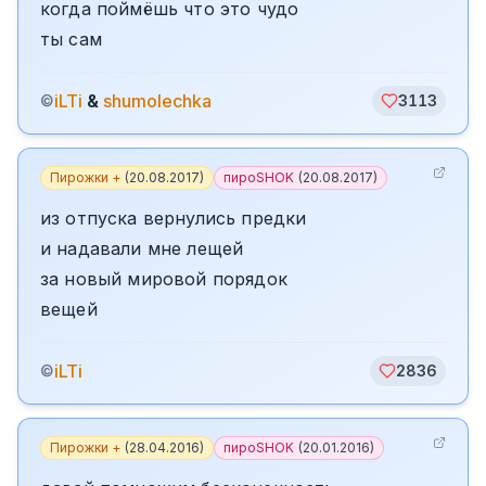
когда поймёшь что это чудо
ты сам
iLTi
&
shumolechka
©
3113
Пирожки +
(
20.08.2017
)
пироSHOK
(
20.08.2017
)
из отпуска вернулись предки
и надавали мне лещей
за новый мировой порядок
вещей
iLTi
©
2836
Пирожки +
(
28.04.2016
)
пироSHOK
(
20.01.2016
)