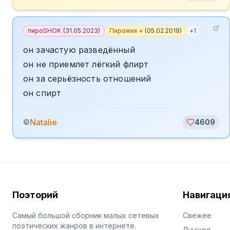
пироSHOK
(
31.05.2023
)
Пирожки +
(
05.02.2019
)
+
1
он зачастую разведённый
он не приемлет лёгкий флирт
он за серьёзность отношений
он спирт
Natalie
©
4609
Поэторий
Навигаци
Самый большой сборник малых сетевых
Свежее
поэтических жанров в интернете.
Лучшее