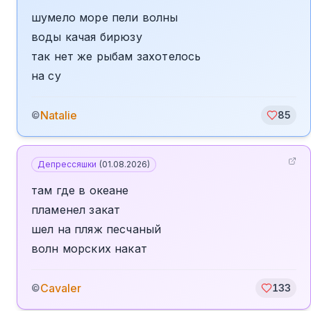
шумело море пели волны
воды качая бирюзу
так нет же рыбам захотелось
на су
Natalie
©
85
Депрессяшки
(
01.08.2026
)
там где в океане
пламенел закат
шел на пляж песчаный
волн морских накат
Cavaler
©
133