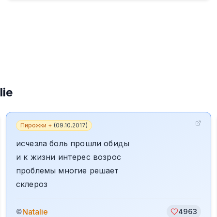
lie
Пирожки +
(
09.10.2017
)
исчезла боль прошли обиды
и к жизни интерес возрос
проблемы многие решает
склероз
Natalie
©
4963