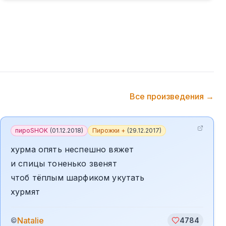
Все произведения →
пироSHOK
(
01.12.2018
)
Пирожки +
(
29.12.2017
)
хурма опять неспешно вяжет
и спицы тоненько звенят
чтоб тёплым шарфиком укутать
хурмят
Natalie
©
4784