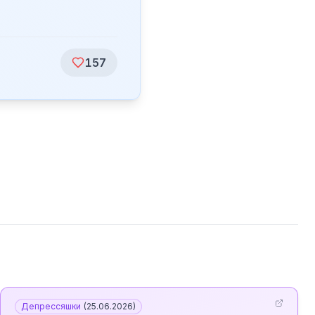
157
Депрессяшки
(
25.06.2026
)