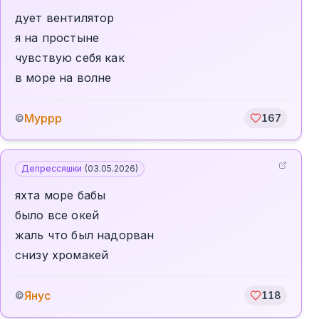
дует вентилятор
я на простыне
чувствую себя как
в море на волне
Муррр
©
167
Депрессяшки
(
03.05.2026
)
яхта море бабы
было все окей
жаль что был надорван
снизу хромакей
Янус
©
118