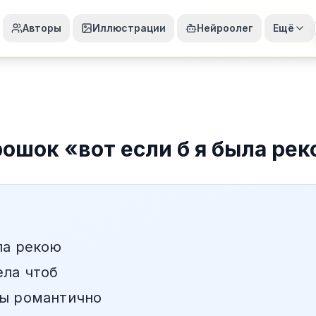
Авторы
Иллюстрации
Нейроолег
Ещё
рошок
«
вот если б я была ре
ла рекою
ела чтоб
ты романтично