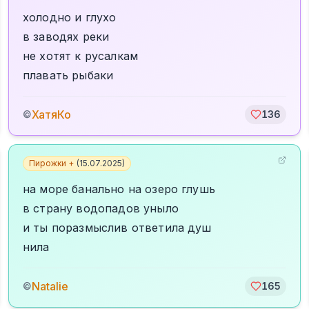
холодно и глухо
в заводях реки
не хотят к русалкам
плавать рыбаки
ХатяКо
©
136
Пирожки +
(
15.07.2025
)
на море банально на озеро глушь
в страну водопадов уныло
и ты поразмыслив ответила душ
нила
Natalie
©
165