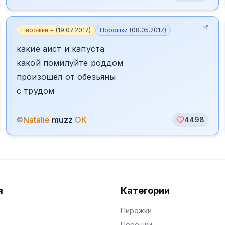
Пирожки +
(
19.07.2017
)
Порошки
(
08.05.2017
)
какие аист и капуста
какой помилуйте роддом
произошёл от обезьяны
с трудом
Natalie
muzz
ОК
©
4498
я
Категории
Пирожки
Порошки