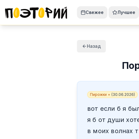
Свежее
Лучшее
Назад
По
Пирожки +
(
30.06.2026
)
вот если б я бы
я б от души хот
в моих волнах 