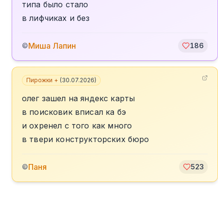
типа было стало
в лифчиках и без
Миша Лапин
©
186
Пирожки +
(
30.07.2026
)
олег зашел на яндекс карты
в поисковик вписал ка бэ
и охренел с того как много
в твери конструкторских бюро
Паня
©
523