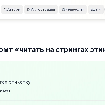
Авторы
Иллюстрации
Нейроолег
Ещё
омт
«
читать на стрингах эти
гах этикетку
тикет