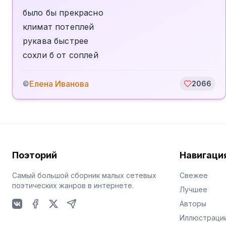
было бы прекрасно
климат потеплей
рукава быстрее
сохли б от соплей
Елена Иванова
©
2066
Поэторий
Навигаци
Самый большой сборник малых сетевых
Свежее
поэтических жанров в интернете.
Лучшее
Авторы
VKontakte
Facebook
X
Telegram
Иллюстраци