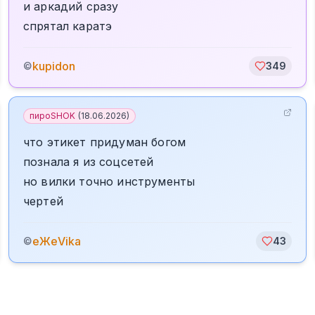
и аркадий сразу
спрятал каратэ
kupidon
©
349
пироSHOK
(
18.06.2026
)
что этикет придуман богом
познала я из соцсетей
но вилки точно инструменты
чертей
еЖеVika
©
43