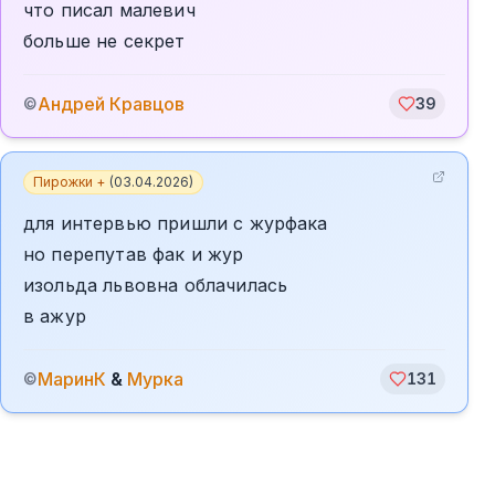
что писал малевич
больше не секрет
Андрей Кравцов
©
39
Пирожки +
(
03.04.2026
)
для интервью пришли с журфака
но перепутав фак и жур
изольда львовна облачилась
в ажур
МаринК
&
Мурка
©
131