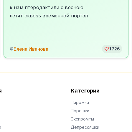
к нам птеродактили с весною
летят сквозь временной портал
Елена Иванова
©
1726
я
Категории
Пирожки
Порошки
Экспромты
и
Депрессяшки