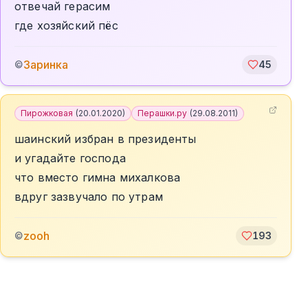
отвечай герасим
где хозяйский пёс
Заринка
©
45
Пирожковая
(
20.01.2020
)
Перашки.ру
(
29.08.2011
)
шаинский избран в президенты
и угадайте господа
что вместо гимна михалкова
вдруг зазвучало по утрам
zooh
©
193