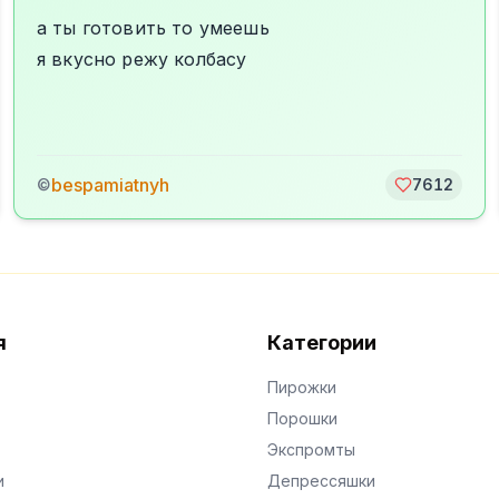
а ты готовить то умеешь
я вкусно режу колбасу
bespamiatnyh
©
7612
я
Категории
Пирожки
Порошки
Экспромты
и
Депрессяшки