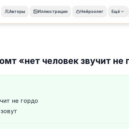
Авторы
Иллюстрации
Нейроолег
Ещё
ромт
«
нет человек звучит не 
чит не гордо
 зовут