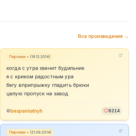
Все произведения →
Пирожки +
(
19.12.2014
)
когда с утра звенит будильник
я с криком радостным ура
бегу вприпрыжку гладить брюки
целую пропуск на завод
bespamiatnyh
©
8214
Пирожки +
(
21.09.2014
)