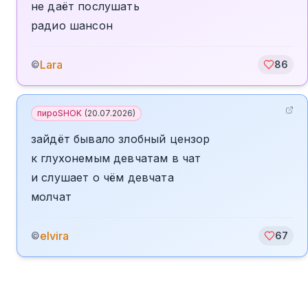
не даёт послушать
радио шансон
Lara
©
86
пироSHOK
(
20.07.2026
)
зайдёт бывало злобный цензор
к глухонемым девчатам в чат
и слушает о чём девчата
молчат
elvira
©
67