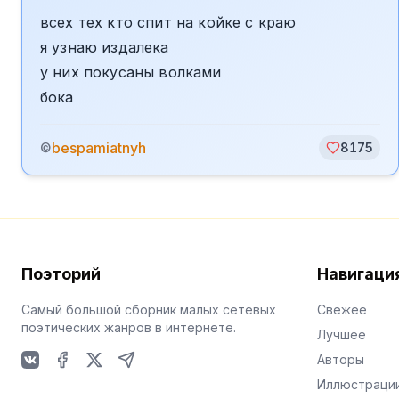
всех тех кто спит на койке с краю
я узнаю издалека
у них покусаны волками
бока
bespamiatnyh
©
8175
Поэторий
Навигаци
Самый большой сборник малых сетевых
Свежее
поэтических жанров в интернете.
Лучшее
Авторы
VKontakte
Facebook
X
Telegram
Иллюстраци