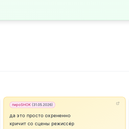
пироSHOK
(
31.05.2026
)
да это просто охрененно
кричит со сцены режиссёр