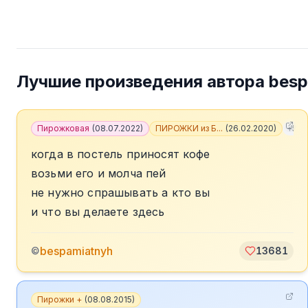
Лучшие произведения автора
besp
Пирожковая
(
08.07.2022
)
ПИРОЖКИ из Б...
(
26.02.2020
)
+
5
когда в постель приносят кофе
возьми его и молча пей
не нужно спрашывать а кто вы
и что вы делаете здесь
bespamiatnyh
©
13681
Пирожки +
(
08.08.2015
)