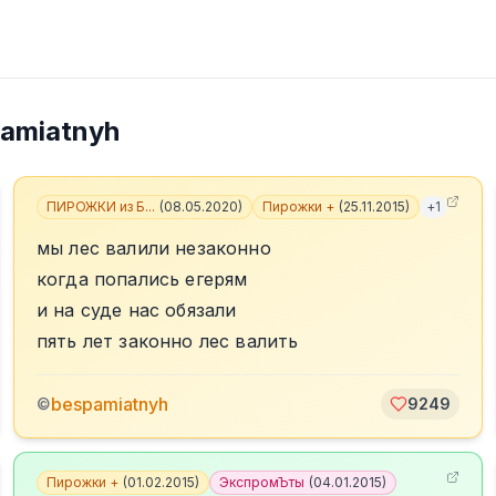
amiatnyh
ПИРОЖКИ из Б...
(
08.05.2020
)
Пирожки +
(
25.11.2015
)
+
1
мы лес валили незаконно
когда попались егерям
и на суде нас обязали
пять лет законно лес валить
bespamiatnyh
©
9249
Пирожки +
(
01.02.2015
)
ЭкспромЪты
(
04.01.2015
)