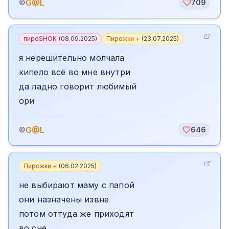
G@L
©
709
пироSHOK
(
08.09.2025
)
Пирожки +
(
23.07.2025
)
я нерешительно молчала
кипело всё во мне внутри
да ладно говорит любимый
ори
G@L
©
646
Пирожки +
(
06.02.2025
)
не выбирают маму с папой
они назначены извне
потом оттуда же приходят
во сне