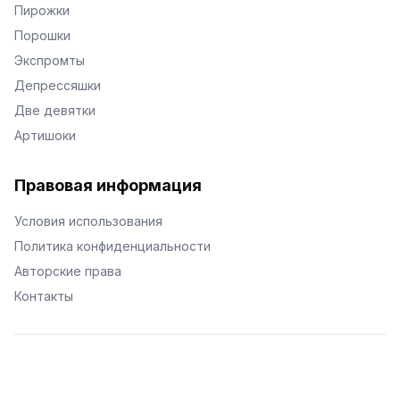
Пирожки
Порошки
Экспромты
Депрессяшки
Две девятки
Артишоки
Правовая информация
Условия использования
Политика конфиденциальности
Авторские права
Контакты
© Поэторий -
2026
•
Хиор
•
hior.ru
Сделано с любовью к малым поэтическим формам