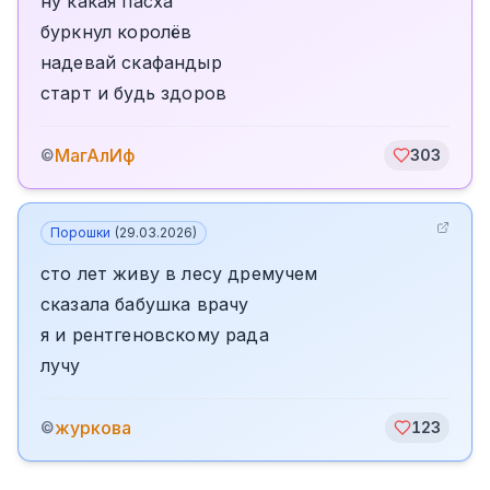
ну какая пасха
буркнул королёв
надевай скафандыр
старт и будь здоров
МагАлИф
©
303
Порошки
(
29.03.2026
)
сто лет живу в лесу дремучем
сказала бабушка врачу
я и рентгеновскому рада
лучу
журкова
©
123