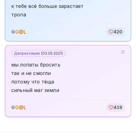
к тебе всё больше зарастает
тропа
G@L
©
420
Депрессяшки
(
03.05.2021
)
мы лопаты бросить
так и не смогли
потому что тёща
сильный маг земли
G@L
©
419