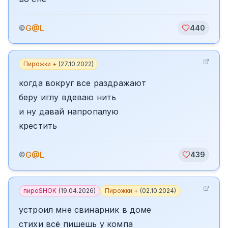
G@L
©
440
Пирожки +
(
27.10.2022
)
когда вокруг все раздражают
беру иглу вдеваю нить
и ну давай напропалую
крестить
G@L
©
439
пироSHOK
(
19.04.2026
)
Пирожки +
(
02.10.2024
)
устроил мне свинарник в доме
стихи всё пишешь у компа