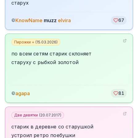
старух
KnowName
muzz
elvira
©
67
Пирожки +
(
15.03.2026
)
по всем сетям старик склоняет
старуху с рыбкой золотой
agapa
©
81
Две девятки
(
20.07.2017
)
старик в деревне со старушкой
устроил ретро поебушки