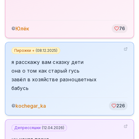
Юлёк
©
76
Пирожки +
(
08.12.2025
)
я расскажу вам сказку дети
она о том как старый гусь
завёл в хозяйстве разноцветных
бабусь
kochegar_ka
©
226
Депрессяшки
(
12.04.2026
)