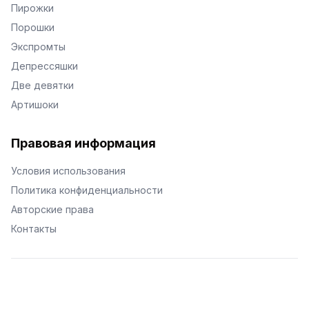
Пирожки
Порошки
Экспромты
Депрессяшки
Две девятки
Артишоки
Правовая информация
Условия использования
Политика конфиденциальности
Авторские права
Контакты
© Поэторий -
2026
•
Хиор
•
hior.ru
Сделано с любовью к малым поэтическим формам