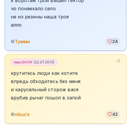
к воротам трои вышел гектор
чо понаехало село
не из резины наша троя
алло
Тумми
©
24
пироSHOK
(
22.07.2013
)
крутитесь люди как хотите
впредь обходитесь без меня
и карусельный сторож вася
врубив рычаг пошол в запой
nikus’a
©
42