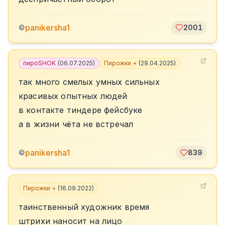
panikersha1
©
2001
пироSHOK
(
06.07.2025
)
Пирожки +
(
29.04.2025
)
так много смелых умных сильных
красивых опытных людей
в контакте тиндере фейсбуке
а в жизни чёта не встречал
panikersha1
©
839
Пирожки +
(
16.09.2022
)
таинственный художник время
штрихи наносит на лицо