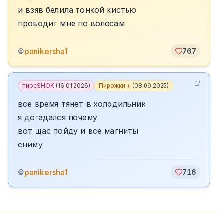
и взяв белила тонкой кистью
проводит мне по волосам
panikersha1
©
767
пироSHOK
(
16.01.2026
)
Пирожки +
(
08.09.2025
)
всё время тянет в холодильник
я догадался почему
вот щас пойду и все магниты
сниму
panikersha1
©
716