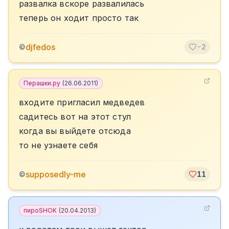
развалка вскоре развалилась
теперь он ходит просто так
djfedos
©
-2
Перашки.ру
(
26.06.2011
)
входите пригласил медведев
садитесь вот на этот стул
когда вы выйдете отсюда
то не узнаете себя
supposedly-me
©
11
пироSHOK
(
20.04.2013
)