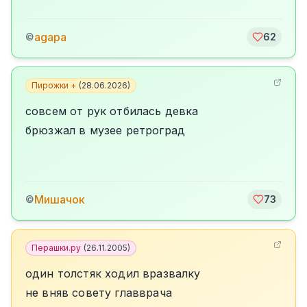
agapa
©
62
Пирожки +
(
28.06.2026
)
совсем от рук отбилась девка
брюзжал в музее ретроград
Мишачок
©
73
Перашки.ру
(
26.11.2005
)
один толстяк ходил вразвалку
не вняв совету главврача