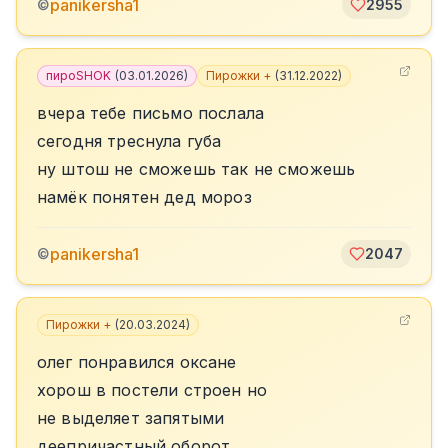
panikersha1
©
2955
пироSHOK
(
03.01.2026
)
Пирожки +
(
31.12.2022
)
вчера тебе письмо послала
сегодня треснула губа
ну штош не сможешь так не сможешь
намёк понятен дед мороз
panikersha1
©
2047
Пирожки +
(
20.03.2024
)
олег понравился оксане
хорош в постели строен но
не выделяет запятыми
деепричастный оборот