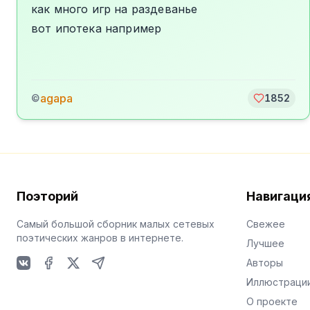
как много игр на раздеванье
вот ипотека например
agapa
©
1852
Поэторий
Навигаци
Самый большой сборник малых сетевых
Свежее
поэтических жанров в интернете.
Лучшее
Авторы
VKontakte
Facebook
X
Telegram
Иллюстраци
О проекте