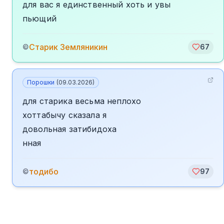
для вас я единственный хоть и увы
пьющий
Старик Земляникин
©
67
Порошки
(
09.03.2026
)
для старика весьма неплохо
хоттабычу сказала я
довольная затибидоха
нная
тодибо
©
97