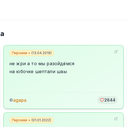
pa
Пирожки +
(
13.04.2019
)
не жри а то мы разойдёмся
на юбочке шептали швы
agapa
©
2644
Пирожки +
(
01.01.2022
)