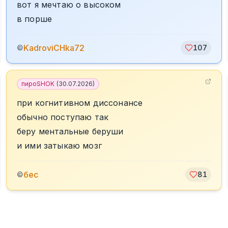
вот я мечтаю о высоком
в порше
KadroviCHka72
©
107
пироSHOK
(
30.07.2026
)
при когнитивном диссонансе
обычно поступаю так
беру ментальные беруши
и ими затыкаю мозг
бес
©
81