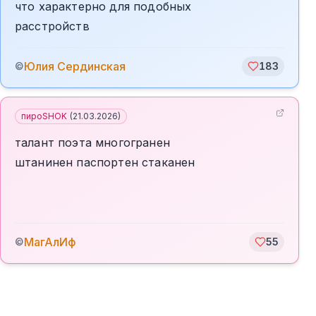
что характерно для подобных
расстройств
Юлия Сердинская
©
183
пироSHOK
(
21.03.2026
)
талант поэта многогранен
штанинен паспортен стаканен
МагАлИф
©
55