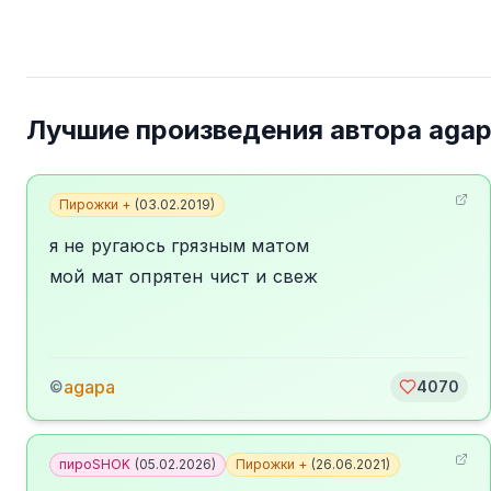
Лучшие произведения автора
aga
Пирожки +
(
03.02.2019
)
я не ругаюсь грязным матом
мой мат опрятен чист и свеж
agapa
©
4070
пироSHOK
(
05.02.2026
)
Пирожки +
(
26.06.2021
)