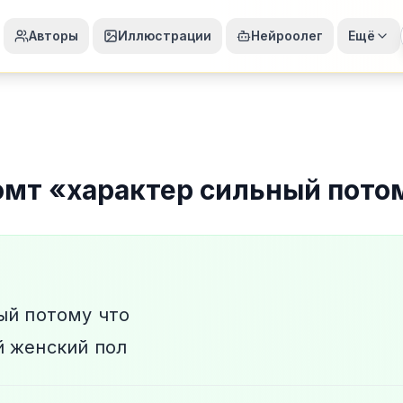
Авторы
Иллюстрации
Нейроолег
Ещё
омт
«
характер сильный пото
ый потому что
 женский пол