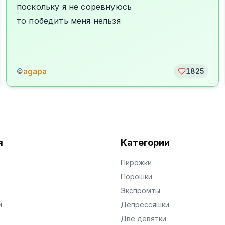
поскольку я не соревнуюсь
то победить меня нельзя
agapa
©
1825
я
Категории
Пирожки
Порошки
Экспромты
и
Депрессяшки
Две девятки