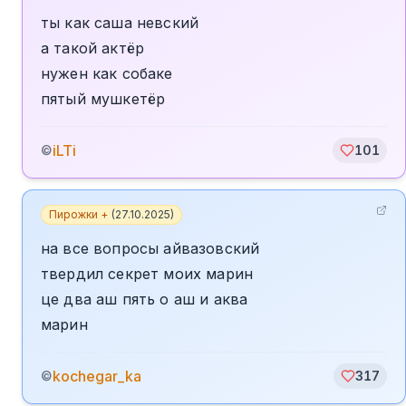
ты как саша невский
а такой актёр
нужен как собаке
пятый мушкетёр
iLTi
©
101
Пирожки +
(
27.10.2025
)
на все вопросы айвазовский
твердил секрет моих марин
це два аш пять о аш и аква
марин
kochegar_ka
©
317