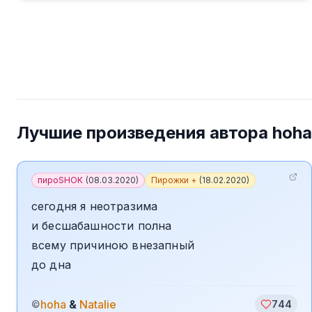
Лучшие произведения автора
hoha
пироSHOK
(
08.03.2020
)
Пирожки +
(
18.02.2020
)
сегодня я неотразима
и бесшабашности полна
всему причиною внезапный
до дна
hoha
&
Natalie
©
744