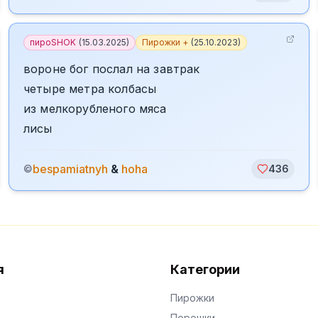
пироSHOK
(
15.03.2025
)
Пирожки +
(
25.10.2023
)
вороне бог послал на завтрак
четыре метра колбасы
из мелкорубленого мяса
лисы
bespamiatnyh
&
hoha
©
436
я
Категории
Пирожки
Порошки