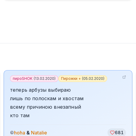
пироSHOK
(
13.02.2020
)
Пирожки +
(
05.02.2020
)
теперь арбузы выбираю
лишь по полоскам и хвостам
всему причиною внезапный
кто там
hoha
&
Natalie
©
681