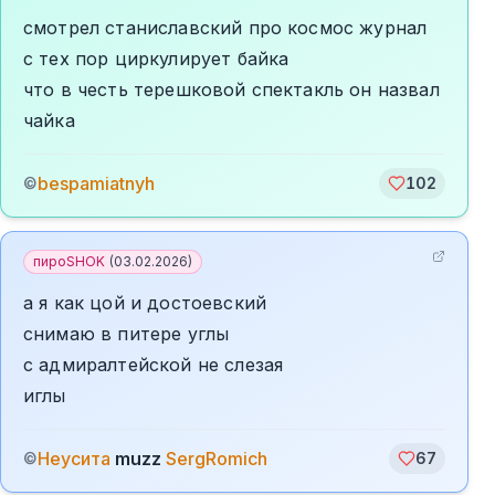
смотрел станиславский про космос журнал
с тех пор циркулирует байка
что в честь терешковой спектакль он назвал
чайка
bespamiatnyh
©
102
пироSHOK
(
03.02.2026
)
а я как цой и достоевский
снимаю в питере углы
с адмиралтейской не слезая
иглы
Неусита
muzz
SergRomich
©
67