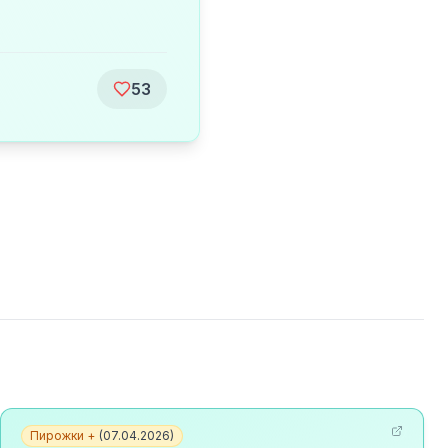
53
Пирожки +
(
07.04.2026
)