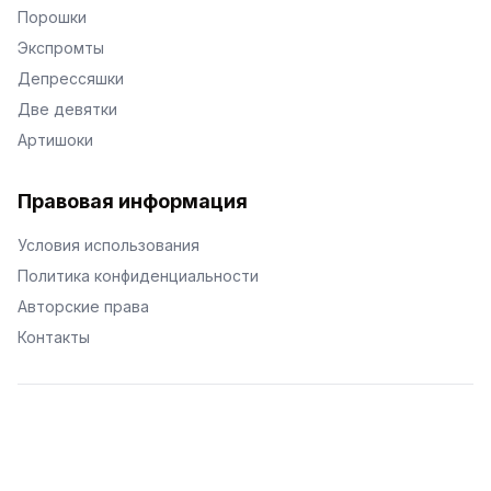
Порошки
Экспромты
Депрессяшки
Две девятки
Артишоки
Правовая информация
Условия использования
Политика конфиденциальности
Авторские права
Контакты
© Поэторий -
2026
•
Хиор
•
hior.ru
Сделано с любовью к малым поэтическим формам