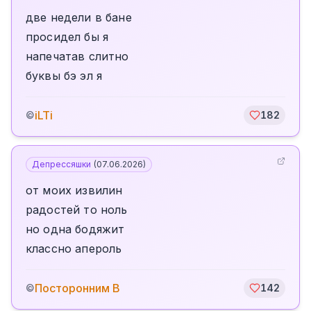
две недели в бане
просидел бы я
напечатав слитно
буквы бэ эл я
iLTi
©
182
Депрессяшки
(
07.06.2026
)
от моих извилин
радостей то ноль
но одна бодяжит
классно апероль
Посторонним В
©
142