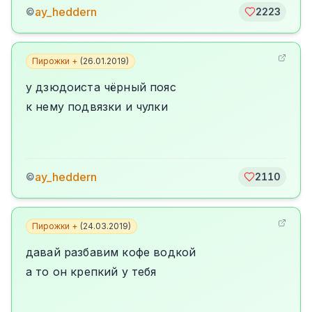
ay_heddern
©
2223
Пирожки +
(
26.01.2019
)
у дзюдоиста чёрный пояс
к нему подвязки и чулки
ay_heddern
©
2110
Пирожки +
(
24.03.2019
)
давай разбавим кофе водкой
а то он крепкий у тебя