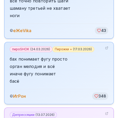
все точно повторить шаги
шаману третьей не хватает
ноги
еЖеVika
©
43
пироSHOK
(
24.03.2026
)
Пирожки +
(
17.03.2026
)
бах понимает фугу просто
орган мелодия и всё
иначе фугу понимает
басё
ИгРон
©
348
Депрессяшки
(
13.07.2026
)