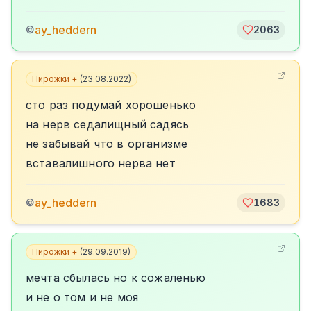
ay_heddern
©
2063
Пирожки +
(
23.08.2022
)
сто раз подумай хорошенько
на нерв седалищный садясь
не забывай что в организме
вставалишного нерва нет
ay_heddern
©
1683
Пирожки +
(
29.09.2019
)
мечта сбылась но к сожаленью
и не о том и не моя