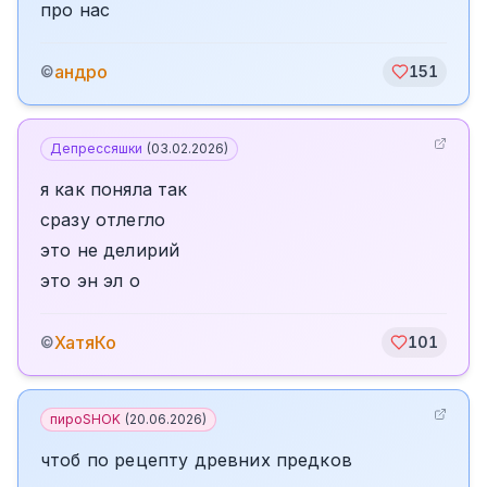
про нас
андро
©
151
Депрессяшки
(
03.02.2026
)
я как поняла так
сразу отлегло
это не делирий
это эн эл о
ХатяКо
©
101
пироSHOK
(
20.06.2026
)
чтоб по рецепту древних предков