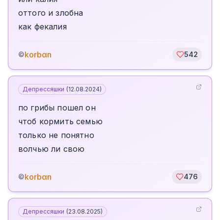
оттого и злобна
как фекалия
korbαn
©
542
Депрессяшки
(
12.08.2024
)
по грибы пошел он
чтоб кормить семью
только не понятно
волчью ли свою
korbαn
©
476
Депрессяшки
(
23.08.2025
)