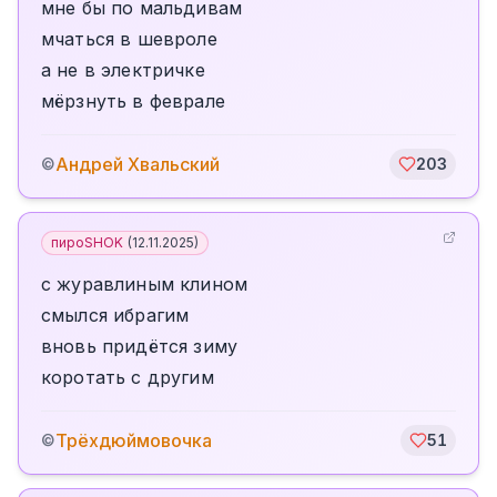
мне бы по мальдивам
мчаться в шевроле
а не в электричке
мёрзнуть в феврале
Андрей Хвальский
©
203
пироSHOK
(
12.11.2025
)
с журавлиным клином
смылся ибрагим
вновь придётся зиму
коротать с другим
️Трёхдюймовочка
©
51