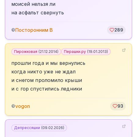
моисей нельзя ли
на асфальт свернуть
Посторонним В
©
289
Пирожковая
(
21.12.2014
)
Перашки.ру
(
19.01.2013
)
прошли года и мы вернулись
когда никто уже не ждал
и снегом проломило крыши
и с гор спустились ледники
vogon
©
93
Депрессяшки
(
09.02.2026
)