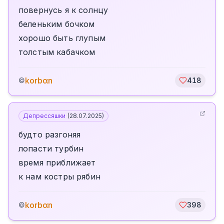
повернусь я к солнцу
беленьким бочком
хорошо быть глупым
толстым кабачком
korbαn
©
418
Депрессяшки
(
28.07.2025
)
будто разгоняя
лопасти турбин
время приближает
к нам костры рябин
korbαn
©
398