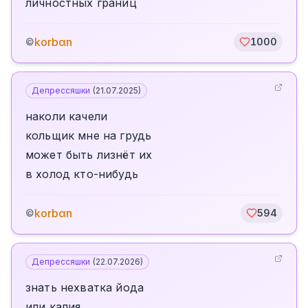
личностных границ
korbαn
©
1000
Депрессяшки
(
21.07.2025
)
наколи качели
кольщик мне на грудь
может быть лизнëт их
в холод кто-нибудь
korbαn
©
594
Депрессяшки
(
22.07.2026
)
знать нехватка йода
или калия