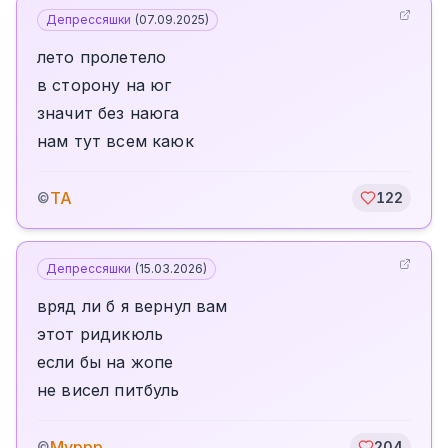
Депрессяшки
(
07.09.2025
)
лето пролетело
в сторону на юг
значит без наюга
нам тут всем каюк
TA
©
122
Депрессяшки
(
15.03.2026
)
вряд ли б я вернул вам
этот ридикюль
если бы на жопе
не висел питбуль
Муррр
©
204