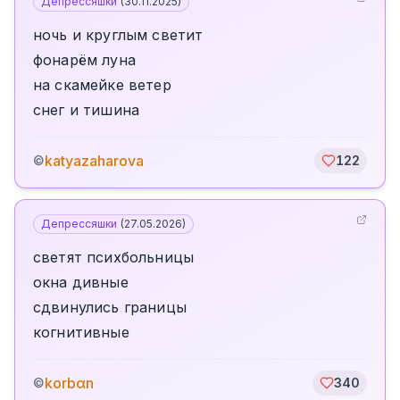
Депрессяшки
(
30.11.2025
)
ночь и круглым светит
фонарём луна
на скамейке ветер
снег и тишина
katyazaharova
©
122
Депрессяшки
(
27.05.2026
)
светят психбольницы
окна дивные
сдвинулись границы
когнитивные
korbαn
©
340