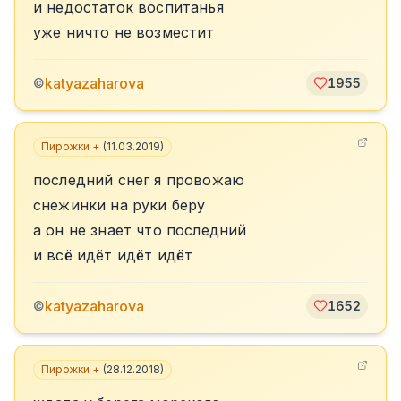
и недостаток воспитанья
уже ничто не возместит
katyazaharova
©
1955
Пирожки +
(
11.03.2019
)
последний снег я провожаю
снежинки на руки беру
а он не знает что последний
и всё идёт идёт идёт
katyazaharova
©
1652
Пирожки +
(
28.12.2018
)