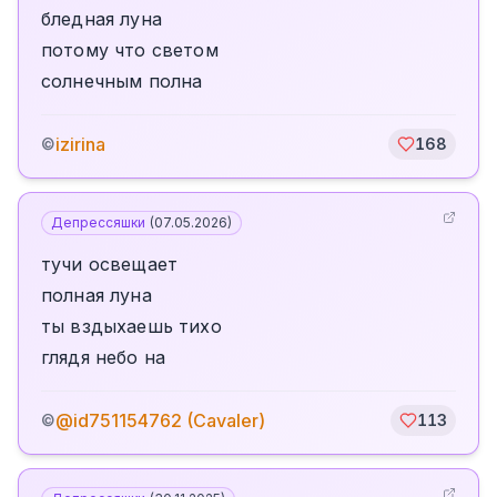
бледная луна
потому что светом
солнечным полна
izirina
©
168
Депрессяшки
(
07.05.2026
)
тучи освещает
полная луна
ты вздыхаешь тихо
глядя небо на
@id751154762 (Cavaler)
©
113