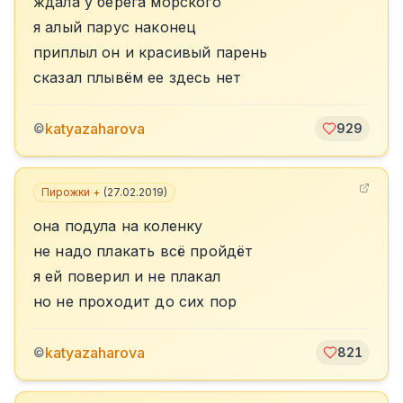
ждала у берега морского
я алый парус наконец
приплыл он и красивый парень
сказал плывём ее здесь нет
katyazaharova
©
929
Пирожки +
(
27.02.2019
)
она подула на коленку
не надо плакать всё пройдёт
я ей поверил и не плакал
но не проходит до сих пор
katyazaharova
©
821