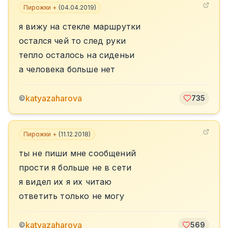
Пирожки +
(
04.04.2019
)
я вижу на стекле маршрутки
остался чей то след руки
тепло осталось на сиденьи
а человека больше нет
katyazaharova
©
735
Пирожки +
(
11.12.2018
)
ты не пиши мне сообщений
прости я больше не в сети
я видел их я их читаю
ответить только не могу
katyazaharova
©
569