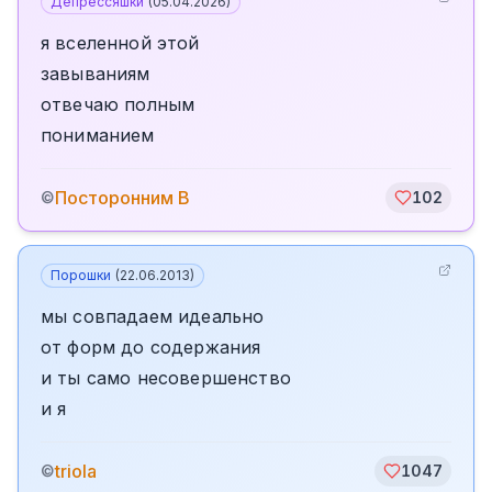
Депрессяшки
(
05.04.2026
)
я вселенной этой
завываниям
отвечаю полным
пониманием
Посторонним В
©
102
Порошки
(
22.06.2013
)
мы совпадаем идеально
от форм до содержания
и ты само несовершенство
и я
triola
©
1047