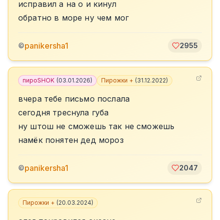
исправил а на о и кинул
обратно в море ну чем мог
panikersha1
©
2955
пироSHOK
(
03.01.2026
)
Пирожки +
(
31.12.2022
)
вчера тебе письмо послала
сегодня треснула губа
ну штош не сможешь так не сможешь
намёк понятен дед мороз
panikersha1
©
2047
Пирожки +
(
20.03.2024
)