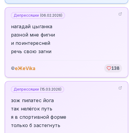
Депрессяшки
(
06.02.2026
)
нагадай цыганка
разной мне фигни
и поинтересней
речь свою загни
еЖеVika
©
138
Депрессяшки
(
15.03.2026
)
зож пилатес йога
так нелёгок путь
я в спортивной форме
только б застегнуть