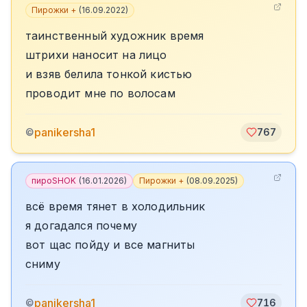
Пирожки +
(
16.09.2022
)
таинственный художник время
штрихи наносит на лицо
и взяв белила тонкой кистью
проводит мне по волосам
panikersha1
©
767
пироSHOK
(
16.01.2026
)
Пирожки +
(
08.09.2025
)
всё время тянет в холодильник
я догадался почему
вот щас пойду и все магниты
сниму
panikersha1
©
716