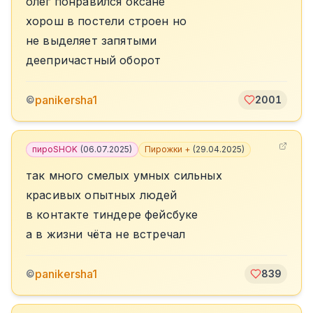
олег понравился оксане
хорош в постели строен но
не выделяет запятыми
деепричастный оборот
panikersha1
©
2001
пироSHOK
(
06.07.2025
)
Пирожки +
(
29.04.2025
)
так много смелых умных сильных
красивых опытных людей
в контакте тиндере фейсбуке
а в жизни чёта не встречал
panikersha1
©
839