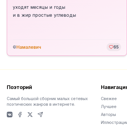
уходят месяцы и годы
и в жир простые углеводы
Намалевич
©
65
Поэторий
Навигаци
Самый большой сборник малых сетевых
Свежее
поэтических жанров в интернете.
Лучшее
Авторы
VKontakte
Facebook
X
Telegram
Иллюстраци