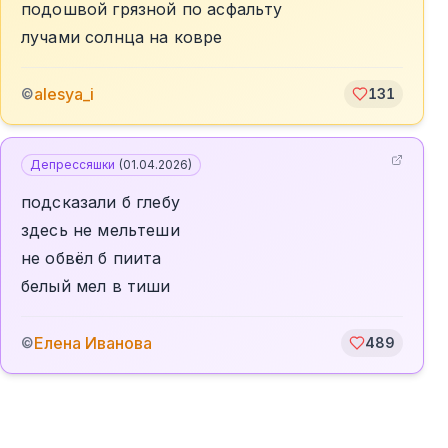
подошвой грязной по асфальту
лучами солнца на ковре
alesya_i
©
131
Депрессяшки
(
01.04.2026
)
подсказали б глебу
здесь не мельтеши
не обвёл б пиита
белый мел в тиши
Елена Иванова
©
489