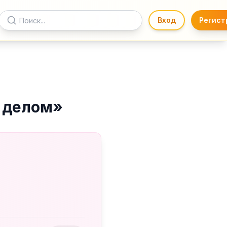
Вход
Регист
 делом
»