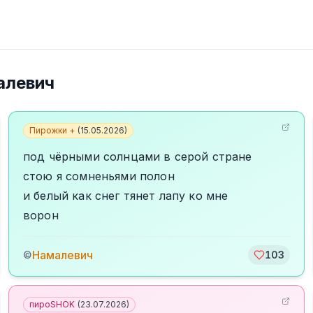
алевич
Пирожки +
(
15.05.2026
)
под чёрными солнцами в серой стране
стою я сомненьями полон
и белый как снег тянет лапу ко мне
ворон
Намалевич
©
103
пироSHOK
(
23.07.2026
)