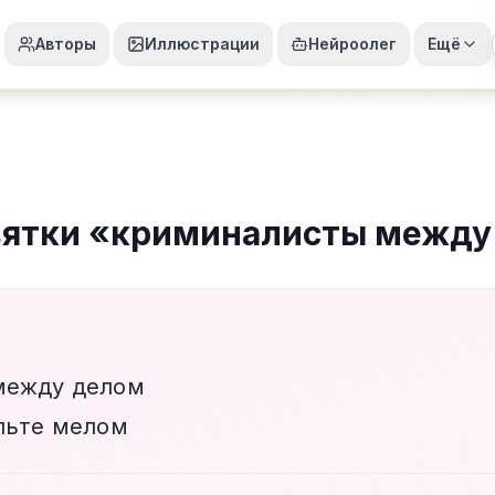
Авторы
Иллюстрации
Нейроолег
Ещё
вятки
«
криминалисты между
между делом
льте мелом