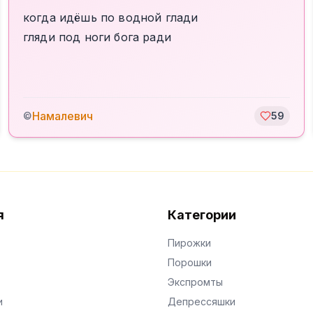
когда идёшь по водной глади
гляди под ноги бога ради
Намалевич
©
59
я
Категории
Пирожки
Порошки
Экспромты
и
Депрессяшки