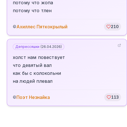
потому что жопа
потому что тлен
Ахиллес Пяткокрылый
©
210
Депрессяшки
(
26.04.2026
)
холст нам повествует
что девятый вал
как бы с колокольни
на людей плевал
Поэт Незнайка
©
113