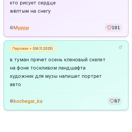
кто рисует сердце
жёлтым на снегу
Муррр
©
191
Пирожки +
(
06.11.2025
)
в туман прячет осень кленовый скелет
на фоне тоскливом ландшафта
художник для музы напишет портрет
авто
kochegar_ka
©
87