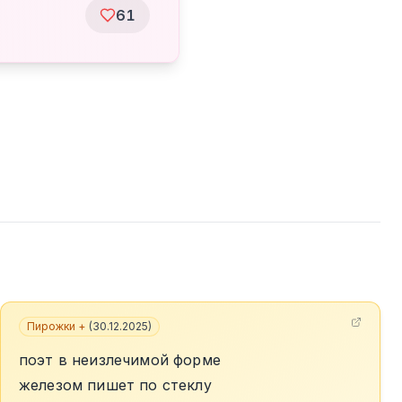
61
Пирожки +
(
30.12.2025
)
поэт в неизлечимой форме
железом пишет по стеклу