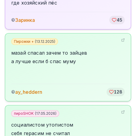
где хозяйский пёс
Заринка
©
45
Пирожки +
(
13.12.2025
)
мазай спасал зачем то зайцев
а лучше если б спас муму
ay_heddern
©
128
пироSHOK
(
17.05.2026
)
социалистом утопистом
себя герасим не считал