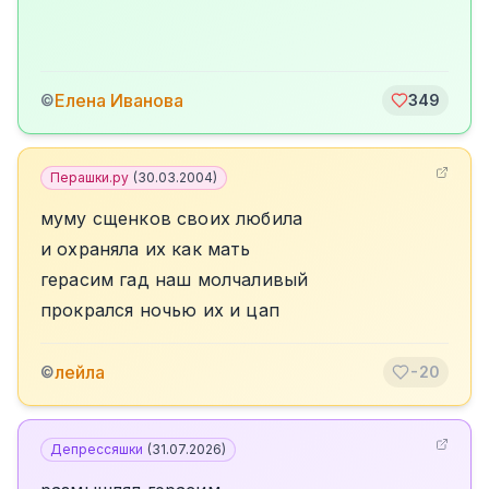
Елена Иванова
©
349
Перашки.ру
(
30.03.2004
)
муму сщенков своих любила
и охраняла их как мать
герасим гад наш молчаливый
прокрался ночью их и цап
лейла
©
-20
Депрессяшки
(
31.07.2026
)