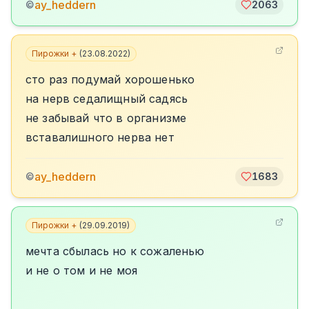
ay_heddern
©
2063
Пирожки +
(
23.08.2022
)
сто раз подумай хорошенько
на нерв седалищный садясь
не забывай что в организме
вставалишного нерва нет
ay_heddern
©
1683
Пирожки +
(
29.09.2019
)
мечта сбылась но к сожаленью
и не о том и не моя