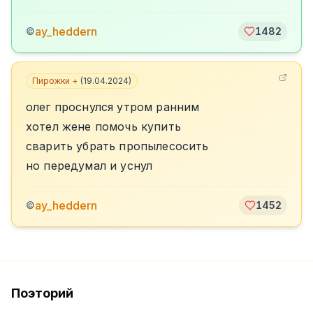
ay_heddern
©
1482
Пирожки +
(
19.04.2024
)
олег проснулся утром ранним
хотел жене помочь купить
сварить убрать пропылесосить
но передумал и уснул
ay_heddern
©
1452
Поэторий