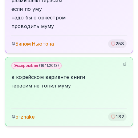
размышлял герасим
если по уму
надо бы с оркестром
проводить муму
Бином Ньютона
©
258
ЭкспромЪты
(
16.11.2013
)
в корейском варианте книги
герасим не топил муму
o-znake
©
182