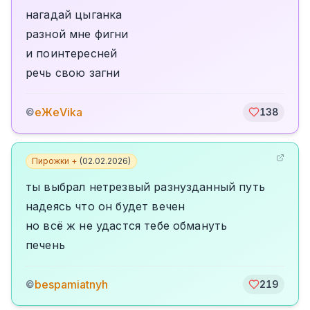
нагадай цыганка
разной мне фигни
и поинтересней
речь свою загни
еЖеVika
©
138
Пирожки +
(
02.02.2026
)
ты выбрал нетрезвый разнузданный путь
надеясь что он будет вечен
но всё ж не удастся тебе обмануть
печень
bespamiatnyh
©
219