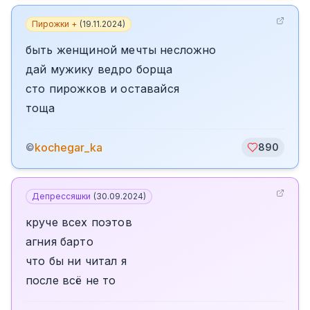
Пирожки +
(
19.11.2024
)
быть женщиной мечты несложно
дай мужику ведро борща
сто пирожков и оставайся
тоща
kochegar_ka
©
890
Депрессяшки
(
30.09.2024
)
круче всех поэтов
агния барто
что бы ни читал я
после всё не то