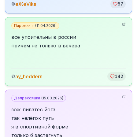
еЖеVika
©
57
Пирожки +
(
11.04.2026
)
все упоительны в россии
причём не только в вечера
ay_heddern
©
142
Депрессяшки
(
15.03.2026
)
зож пилатес йога
так нелёгок путь
я в спортивной форме
только б застегнуть