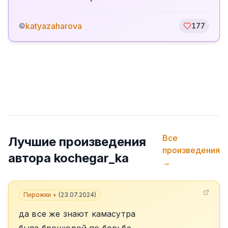
katyazaharova
©
177
Все
Лучшие произведения
произведения
автора
kochegar_ka
→
Пирожки +
(
23.07.2024
)
да все же знают камасутра