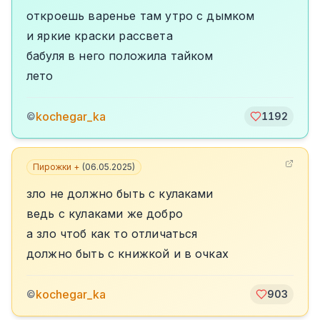
откроешь варенье там утро с дымком
и яркие краски рассвета
бабуля в него положила тайком
лето
kochegar_ka
©
1192
Пирожки +
(
06.05.2025
)
зло не должно быть с кулаками
ведь с кулаками же добро
а зло чтоб как то отличаться
должно быть с книжкой и в очках
kochegar_ka
©
903