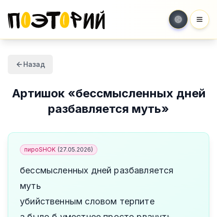
Мен
Назад
Артишок
«
бессмысленных дней
разбавляется муть
»
пироSHOK
(
27.05.2026
)
бессмысленных дней разбавляется
муть
убийственным словом терпите
а было б уместнее просто рвануть