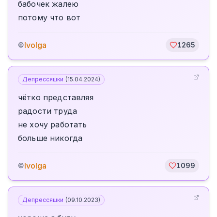
бабочек жалею
потому что вот
Ivolga
©
1265
Депрессяшки
(
15.04.2024
)
чётко представляя
радости труда
не хочу работать
больше никогда
Ivolga
©
1099
Депрессяшки
(
09.10.2023
)