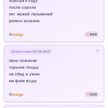
хороша я буду
после сорока
лет мужей пельменей
рюмок коньяка
Ivolga
©
966
Депрессяшки
(
20.08.2022
)
лени пожиная
горькие плоды
на обед и ужин
ем филе воды
Ivolga
©
930