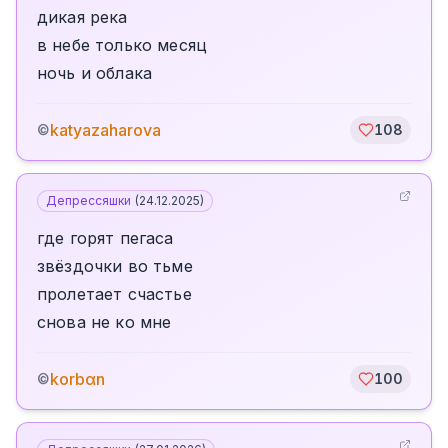
дикая река
в небе только месяц
ночь и облака
katyazaharova
©
108
Депрессяшки
(
24.12.2025
)
где горят пегаса
звёздочки во тьме
пролетает счастье
снова не ко мне
korbαn
©
100