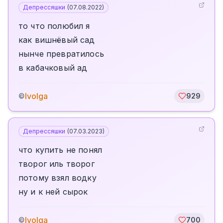
Депрессяшки
(
07.08.2022
)
то что полюбил я
как вишнёвый сад
нынче превратилось
в кабачковый ад
Ivolga
©
929
Депрессяшки
(
07.03.2023
)
что купить не понял
творог иль творог
потому взял водку
ну и к ней сырок
Ivolga
©
700