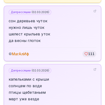
Депрессяшки
(
02.03.2026
)
сон деревьев чуток
нужно лишь чуток
шелест крыльев уток
да весны глоток
МагАлИф
©
111
Депрессяшки
(
02.03.2026
)
капельками с крыши
солнцем по воде
птицы щебетаньем
март уже везде