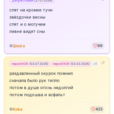
Депрессяшки
(
27.01.2026
)
спят на кромке тучи
звёздочки весны
спят и о могучем
ливне видят сны
Шизга
©
99
пироSHOK
(
03.07.2026
)
пироSHOK
(
03.03.2025
)
+
1
раздавленный окурок помнил
сначала было рук тепло
потом в душе огонь недолгий
потом подошва и асфальт
Koka
©
423