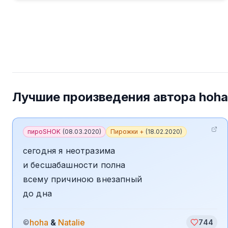
Лучшие произведения автора
hoha
пироSHOK
(
08.03.2020
)
Пирожки +
(
18.02.2020
)
сегодня я неотразима
и бесшабашности полна
всему причиною внезапный
до дна
hoha
&
Natalie
©
744