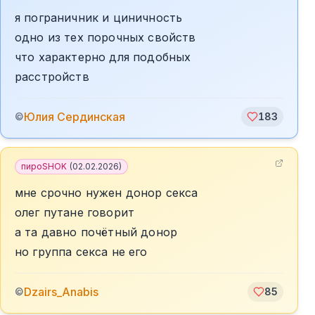
я пограничник и циничность
одно из тех порочных свойств
что характерно для подобных
расстройств
Юлия Сердинская
©
183
пироSHOK
(
02.02.2026
)
мне срочно нужен донор секса
олег путане говорит
а та давно почётный донор
но группа секса не его
Dzairs_Anabis
©
85