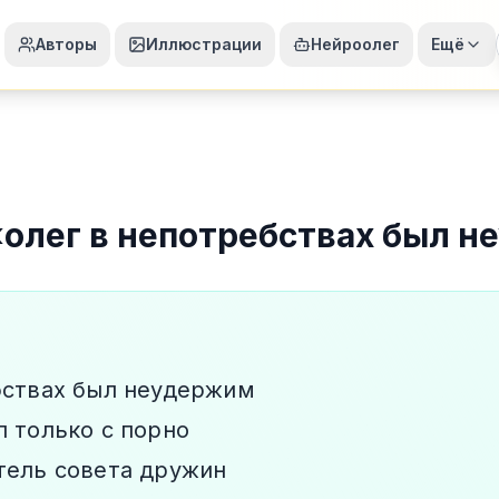
Авторы
Иллюстрации
Нейроолег
Ещё
«
олег в непотребствах был 
бствах был неудержим
л только с порно
тель совета дружин