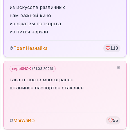
из искусств различных
нам важней кино
из жратвы попкорн а
из питья нарзан
Поэт Незнайка
©
113
пироSHOK
(
21.03.2026
)
талант поэта многогранен
штанинен паспортен стаканен
МагАлИф
©
55