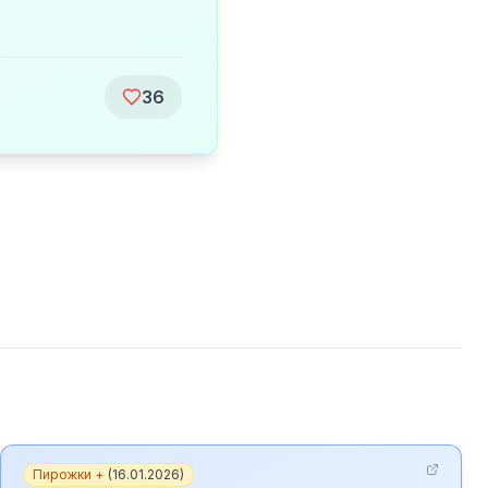
36
Пирожки +
(
16.01.2026
)