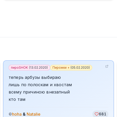
пироSHOK
(
13.02.2020
)
Пирожки +
(
05.02.2020
)
теперь арбузы выбираю
лишь по полоскам и хвостам
всему причиною внезапный
кто там
hoha
&
Natalie
©
681