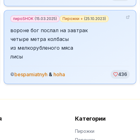
пироSHOK
(
15.03.2025
)
Пирожки +
(
25.10.2023
)
вороне бог послал на завтрак
четыре метра колбасы
из мелкорубленого мяса
лисы
bespamiatnyh
&
hoha
©
436
я
Категории
Пирожки
Порошки