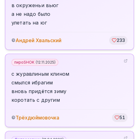
в окруженьи вьюг
а не надо было
улетать на юг
Андрей Хвальский
©
233
пироSHOK
(
12.11.2025
)
с журавлиным клином
смылся ибрагим
вновь придётся зиму
коротать с другим
️Трёхдюймовочка
©
51