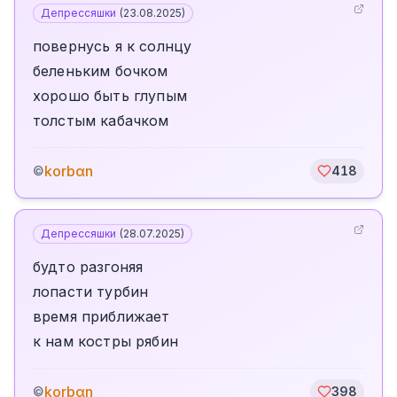
Депрессяшки
(
23.08.2025
)
повернусь я к солнцу
беленьким бочком
хорошо быть глупым
толстым кабачком
korbαn
©
418
Депрессяшки
(
28.07.2025
)
будто разгоняя
лопасти турбин
время приближает
к нам костры рябин
korbαn
©
398