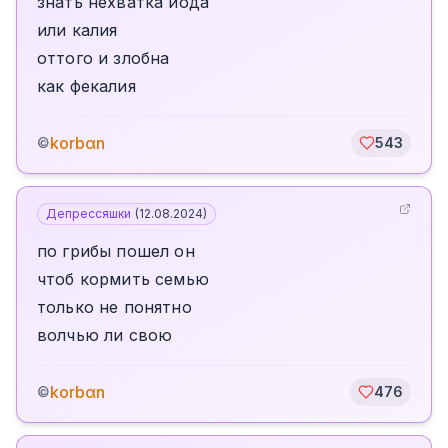
знать нехватка йода
или калия
оттого и злобна
как фекалия
korbαn
©
543
Депрессяшки
(
12.08.2024
)
по грибы пошел он
чтоб кормить семью
только не понятно
волчью ли свою
korbαn
©
476