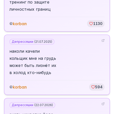
тренинг по защите
личностных границ
korbαn
©
1130
Депрессяшки
(
21.07.2025
)
наколи качели
кольщик мне на грудь
может быть лизнëт их
в холод кто-нибудь
korbαn
©
594
Депрессяшки
(
22.07.2026
)