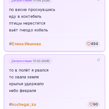
Депрессяшки
(
11.04.2026
)
по весне проснувшись
еду в коктебель
птицы нерестятся
вьёт гнездо кобель
Елена Иванова
©
494
Депрессяшки
(
11.02.2026
)
то в полёт я рвался
то звала земля
крылья удержало
небо февраля
kochegar_ka
©
90