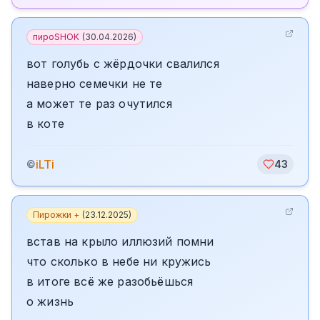
пироSHOK
(
30.04.2026
)
вот голубь с жёрдочки свалился
наверно семечки не те
а может те раз очутился
в коте
iLTi
©
43
Пирожки +
(
23.12.2025
)
встав на крыло иллюзий помни
что сколько в небе ни кружись
в итоге всё же разобьёшься
о жизнь