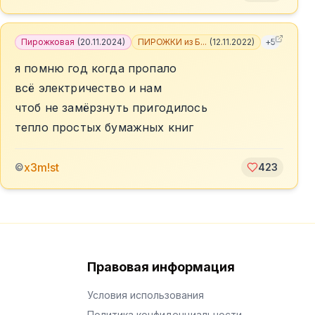
Пирожковая
(
20.11.2024
)
ПИРОЖКИ из Б...
(
12.11.2022
)
+
5
я помню год когда пропало
всё электричество и нам
чтоб не замёрзнуть пригодилось
тепло простых бумажных книг
x3m!st
©
423
Правовая информация
Условия использования
Политика конфиденциальности