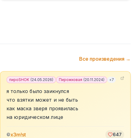
Все произведения →
пироSHOK
(
24.05.2026
)
Пирожковая
(
20.11.2024
)
+
7
я только было заикнулся
что взятки может и не быть
как маска зверя проявилась
на юридическом лице
x3m!st
©
647