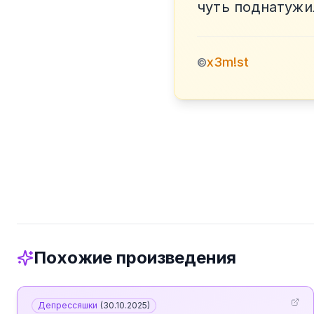
чуть поднатужи
x3m!st
©
Похожие произведения
Депрессяшки
(
30.10.2025
)