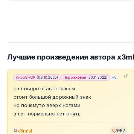
Лучшие произведения автора
x3m!
пироSHOK
(
03.10.2025
)
Пирожковая
(
20.11.2022
)
+
5
на повороте автотрассы
стоит большой дорожный знак
но почемуто вверх ногами
а нет нормально нет опять
x3m!st
©
957