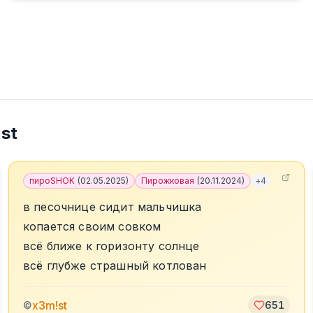
st
пироSHOK
(
02.05.2025
)
Пирожковая
(
20.11.2024
)
+
4
в песочнице сидит мальчишка
копается своим совком
всё ближе к горизонту солнце
всё глубже страшный котлован
x3m!st
©
651