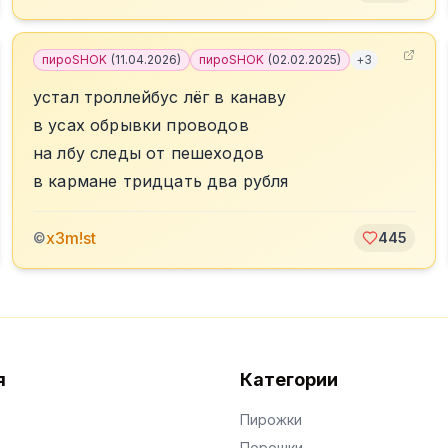
пироSHOK
(
11.04.2026
)
пироSHOK
(
02.02.2025
)
+
3
устал троллейбус лёг в канаву
в усах обрывки проводов
на лбу следы от пешеходов
в кармане тридцать два рубля
x3m!st
©
445
я
Категории
Пирожки
Порошки