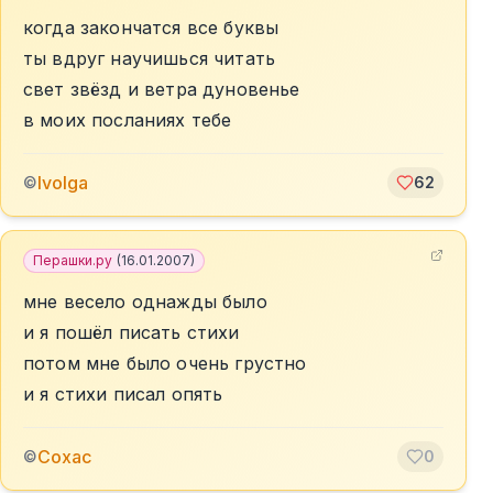
когда закончатся все буквы
ты вдруг научишься читать
свет звёзд и ветра дуновенье
в моих посланиях тебе
Ivolga
©
62
Перашки.ру
(
16.01.2007
)
мне весело однажды было
и я пошёл писать стихи
потом мне было очень грустно
и я стихи писал опять
Сохас
©
0