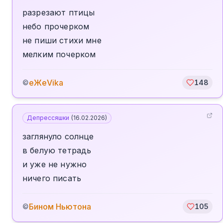
разрезают птицы
небо прочерком
не пиши стихи мне
мелким почерком
еЖеVika
©
148
Депрессяшки
(
16.02.2026
)
заглянуло солнце
в белую тетрадь
и уже не нужно
ничего писать
Бином Ньютона
©
105