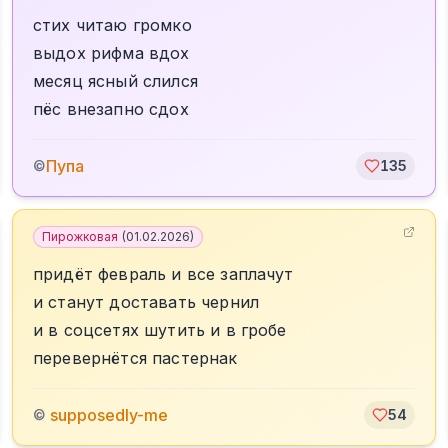
стих читаю громко
выдох рифма вдох
месяц ясный слился
пёс внезапно сдох
Пупа
©
135
Пирожковая
(
01.02.2026
)
придёт февраль и все заплачут
и станут доставать чернил
и в соцсетях шутить и в гробе
перевернётся пастернак
️ supposedly-me
©
54