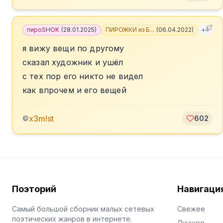
пироSHOK
(
28.01.2025
)
ПИРОЖКИ из Б...
(
06.04.2022
)
+
4
я вижу вещи по другому
сказал художник и ушёл
с тех пор его никто не видел
как впрочем и его вещей
x3m!st
©
602
Поэторий
Навигаци
Самый большой сборник малых сетевых
Свежее
поэтических жанров в интернете.
Лучшее