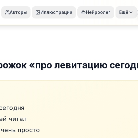
Авторы
Иллюстрации
Нейроолег
Ещё
рожок
«
про левитацию сегод
сегодня
ей читал
очень просто