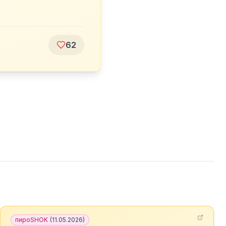
62
пироSHOK
(
11.05.2026
)