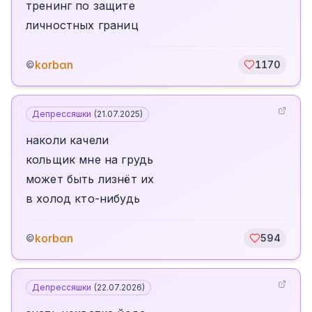
тренинг по защите
личностных границ
korbαn
©
1170
Депрессяшки
(
21.07.2025
)
наколи качели
кольщик мне на грудь
может быть лизнëт их
в холод кто-нибудь
korbαn
©
594
Депрессяшки
(
22.07.2026
)