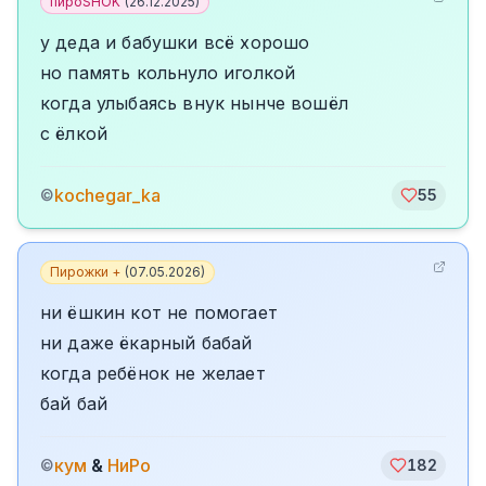
пироSHOK
(
26.12.2025
)
у деда и бабушки всё хорошо
но память кольнуло иголкой
когда улыбаясь внук нынче вошёл
с ёлкой
kochegar_ka
©
55
Пирожки +
(
07.05.2026
)
ни ëшкин кот не помогает
ни даже ëкарный бабай
когда ребёнок не желает
бай бай
кум
&
НиРо
©
182