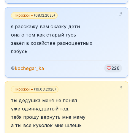
Пирожки +
(
08.12.2025
)
я расскажу вам сказку дети
она о том как старый гусь
завёл в хозяйстве разноцветных
бабусь
kochegar_ka
©
226
Пирожки +
(
16.03.2026
)
ты дедушка меня не понял
уже одиннадцатый год
тебя прошу вернуть мне маму
а ты все куколок мне шлешь