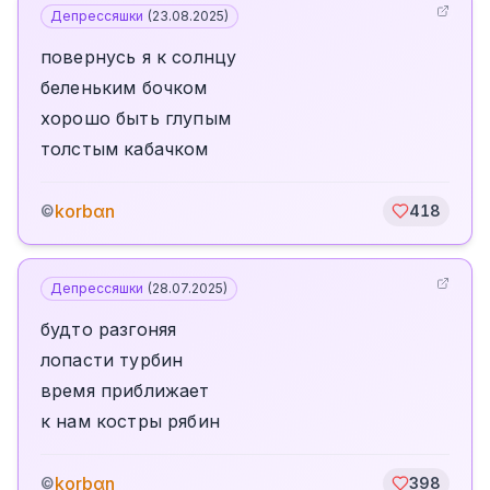
Депрессяшки
(
23.08.2025
)
повернусь я к солнцу
беленьким бочком
хорошо быть глупым
толстым кабачком
korbαn
©
418
Депрессяшки
(
28.07.2025
)
будто разгоняя
лопасти турбин
время приближает
к нам костры рябин
korbαn
©
398