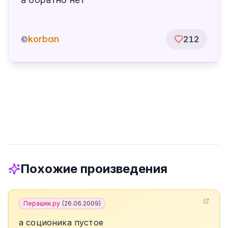
korbαn
©
212
Похожие произведения
Перашки.ру
(
26.06.2009
)
а соционика пустое