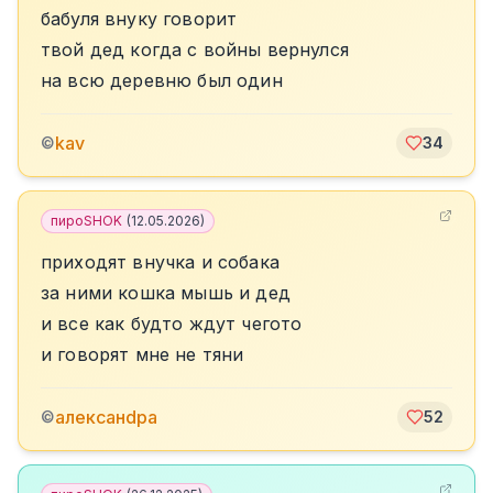
бабуля внуку говорит
твой дед когда с войны вернулся
на всю деревню был один
kav
©
34
пироSHOK
(
12.05.2026
)
приходят внучка и собака
за ними кошка мышь и дед
и все как будто ждут чегото
и говорят мне не тяни
алексанdра
©
52