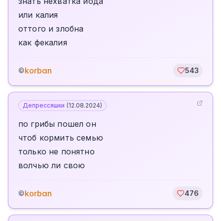
знать нехватка йода
или калия
оттого и злобна
как фекалия
korbαn
©
543
Депрессяшки
(
12.08.2024
)
по грибы пошел он
чтоб кормить семью
только не понятно
волчью ли свою
korbαn
©
476