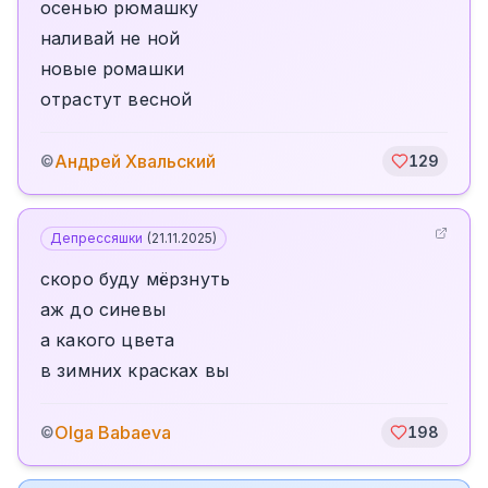
осенью рюмашку
наливай не ной
новые ромашки
отрастут весной
Андрей Хвальский
©
129
Депрессяшки
(
21.11.2025
)
скоро буду мёрзнуть
аж до синевы
а какого цвета
в зимних красках вы
Olga Babaeva
©
198