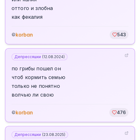
оттого и злобна
как фекалия
korbαn
©
543
Депрессяшки
(
12.08.2024
)
по грибы пошел он
чтоб кормить семью
только не понятно
волчью ли свою
korbαn
©
476
Депрессяшки
(
23.08.2025
)