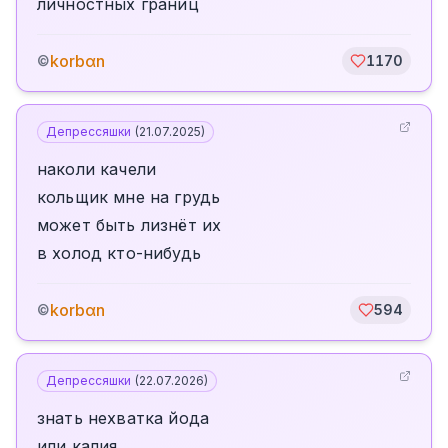
личностных границ
korbαn
©
1170
Депрессяшки
(
21.07.2025
)
наколи качели
кольщик мне на грудь
может быть лизнëт их
в холод кто-нибудь
korbαn
©
594
Депрессяшки
(
22.07.2026
)
знать нехватка йода
или калия