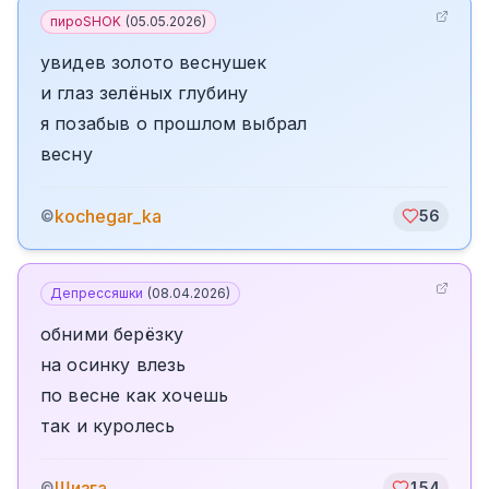
пироSHOK
(
05.05.2026
)
увидев золото веснушек
и глаз зелёных глубину
я позабыв о прошлом выбрал
весну
kochegar_ka
©
56
Депрессяшки
(
08.04.2026
)
обними берёзку
на осинку влезь
по весне как хочешь
так и куролесь
Шизга
©
154