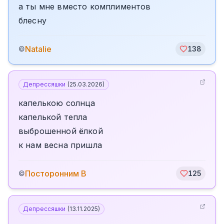
а ты мне вместо комплиментов
блесну
Natalie
©
138
Депрессяшки
(
25.03.2026
)
капелькою солнца
капелькой тепла
выброшенной ёлкой
к нам весна пришла
Посторонним В
©
125
Депрессяшки
(
13.11.2025
)