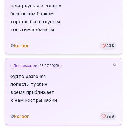
повернусь я к солнцу
беленьким бочком
хорошо быть глупым
толстым кабачком
korbαn
©
418
Депрессяшки
(
28.07.2025
)
будто разгоняя
лопасти турбин
время приближает
к нам костры рябин
korbαn
©
398