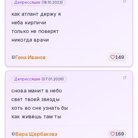
Депрессяшки
(
18.10.2023
)
как атлант держу я
неба кирпичи
только не поверят
никогда врачи
Гена Иванов
©
149
Депрессяшки
(
07.01.2026
)
снова манит в небо
свет твоей звезды
хоть во сне узнать бы
как живёшь там ты
Вера Щербакова
©
169