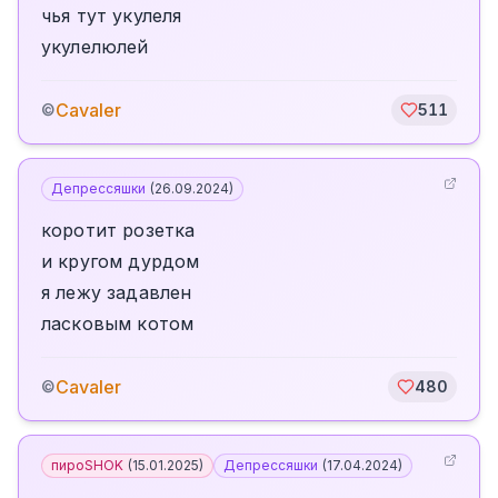
чья тут укулеля
укулелюлей
Cavaler
©
511
Депрессяшки
(
26.09.2024
)
коротит розетка
и кругом дурдом
я лежу задавлен
ласковым котом
Cavaler
©
480
пироSHOK
(
15.01.2025
)
Депрессяшки
(
17.04.2024
)