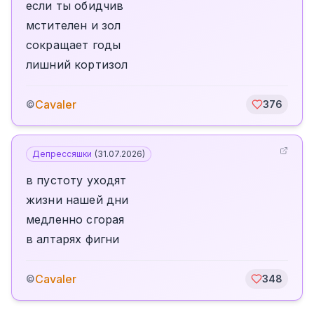
если ты обидчив
мстителен и зол
сокращает годы
лишний кортизол
Cavaler
©
376
Депрессяшки
(
31.07.2026
)
в пустоту уходят
жизни нашей дни
медленно сгорая
в алтарях фигни
Cavaler
©
348