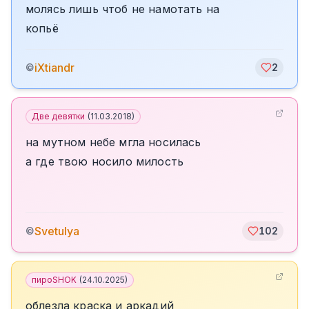
молясь лишь чтоб не намотать на
копьё
iXtiandr
©
2
Две девятки
(
11.03.2018
)
на мутном небе мгла носилась
а где твою носило милость
Svetulya
©
102
пироSHOK
(
24.10.2025
)
облезла краска и аркадий