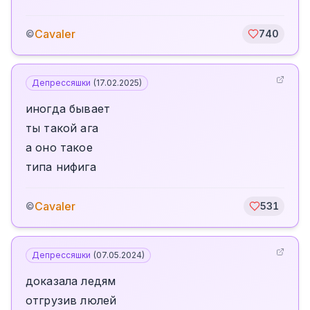
Cavaler
©
740
Депрессяшки
(
17.02.2025
)
иногда бывает
ты такой ага
а оно такое
типа нифига
Cavaler
©
531
Депрессяшки
(
07.05.2024
)
доказала ледям
отгрузив люлей