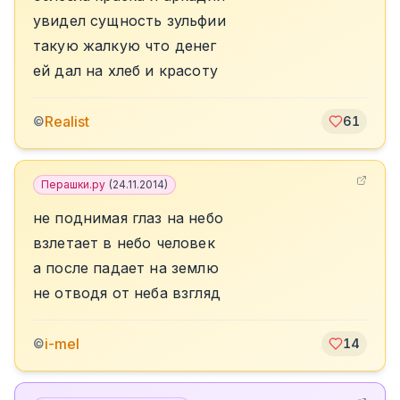
увидел сущность зульфии
такую жалкую что денег
ей дал на хлеб и красоту
Realist
©
61
Перашки.ру
(
24.11.2014
)
не поднимая глаз на небо
взлетает в небо человек
а после падает на землю
не отводя от неба взгляд
i-mel
©
14