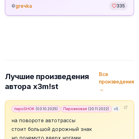
greчka
©
335
Все
Лучшие произведения
произведения
автора
x3m!st
→
пироSHOK
(
03.10.2025
)
Пирожковая
(
20.11.2022
)
+
5
на повороте автотрассы
стоит большой дорожный знак
но почемуто вверх ногами