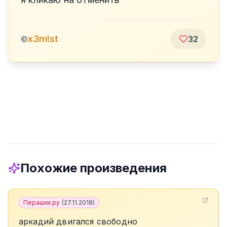
x3m!st
©
32
Похожие произведения
Перашки.ру
(
27.11.2018
)
аркадий двигался свободно