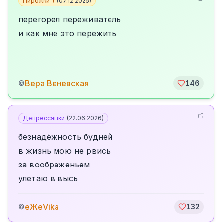
Пирожки +
(
07.12.2025
)
перегорел переживатель
и как мне это пережить
Вера Веневская
©
146
Депрессяшки
(
22.06.2026
)
безнадёжность будней
в жизнь мою не рвись
за воображеньем
улетаю в высь
еЖеVika
©
132