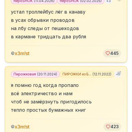
пироSHOK
(
11.04.2026
)
пироSHOK
(
02.02.2025
)
+
3
устал троллейбус лёг в канаву
в усах обрывки проводов
на лбу следы от пешеходов
в кармане тридцать два рубля
x3m!st
©
445
Пирожковая
(
20.11.2024
)
ПИРОЖКИ из Б...
(
12.11.2022
)
+
5
я помню год когда пропало
всё электричество и нам
чтоб не замёрзнуть пригодилось
тепло простых бумажных книг
x3m!st
©
423