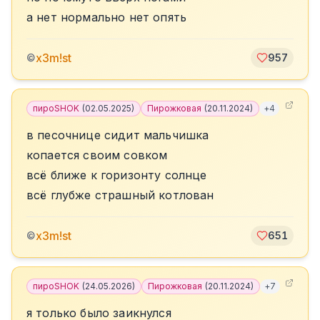
а нет нормально нет опять
x3m!st
©
957
пироSHOK
(
02.05.2025
)
Пирожковая
(
20.11.2024
)
+
4
в песочнице сидит мальчишка
копается своим совком
всё ближе к горизонту солнце
всё глубже страшный котлован
x3m!st
©
651
пироSHOK
(
24.05.2026
)
Пирожковая
(
20.11.2024
)
+
7
я только было заикнулся