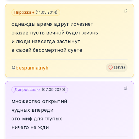
Пирожки +
(
14.05.2014
)
однажды время вдруг исчезнет
сказав пусть вечной будет жизнь
и люди навсегда застынут
в своей бессмертной суете
bespamiatnyh
©
1920
Депрессяшки
(
07.09.2020
)
множество открытий
чудных впереди
это миф для глупых
ничего не жди