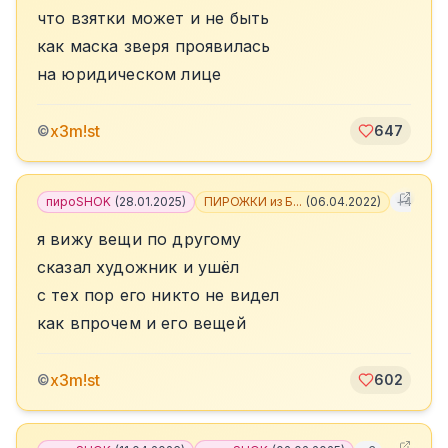
что взятки может и не быть
как маска зверя проявилась
на юридическом лице
x3m!st
©
647
пироSHOK
(
28.01.2025
)
ПИРОЖКИ из Б...
(
06.04.2022
)
+
4
я вижу вещи по другому
сказал художник и ушёл
с тех пор его никто не видел
как впрочем и его вещей
x3m!st
©
602