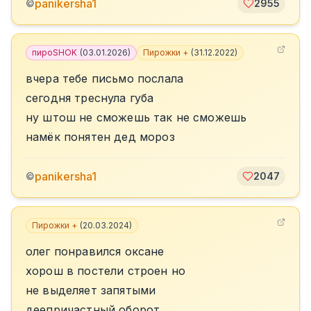
panikersha1
©
2955
пироSHOK
(
03.01.2026
)
Пирожки +
(
31.12.2022
)
вчера тебе письмо послала
сегодня треснула губа
ну штош не сможешь так не сможешь
намёк понятен дед мороз
panikersha1
©
2047
Пирожки +
(
20.03.2024
)
олег понравился оксане
хорош в постели строен но
не выделяет запятыми
деепричастный оборот