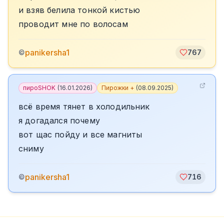
и взяв белила тонкой кистью
проводит мне по волосам
panikersha1
©
767
пироSHOK
(
16.01.2026
)
Пирожки +
(
08.09.2025
)
всё время тянет в холодильник
я догадался почему
вот щас пойду и все магниты
сниму
panikersha1
©
716