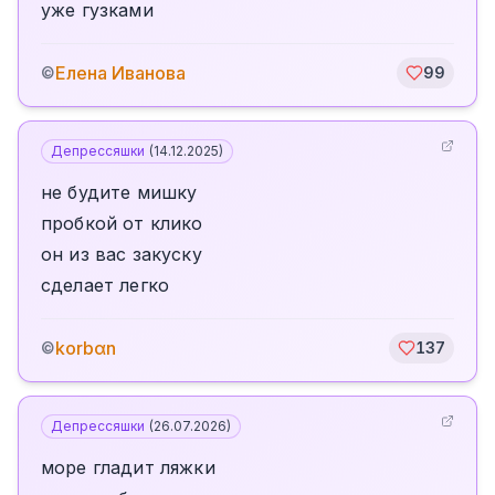
уже гузками
Елена Иванова
©
99
Депрессяшки
(
14.12.2025
)
не будите мишку
пробкой от клико
он из вас закуску
сделает легко
korbαn
©
137
Депрессяшки
(
26.07.2026
)
море гладит ляжки