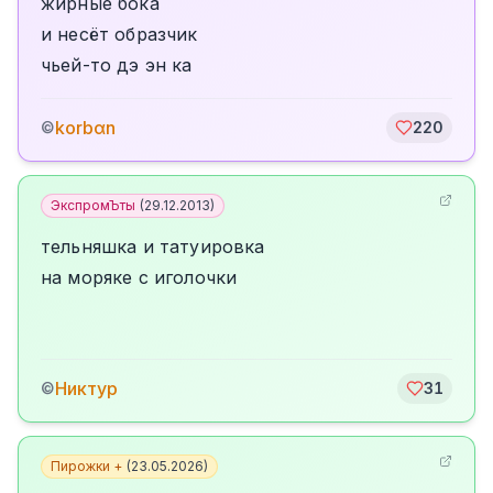
жирные бока
и несёт образчик
чьей-то дэ эн ка
korbαn
©
220
ЭкспромЪты
(
29.12.2013
)
тельняшка и татуировка
на моряке с иголочки
Никтур
©
31
Пирожки +
(
23.05.2026
)