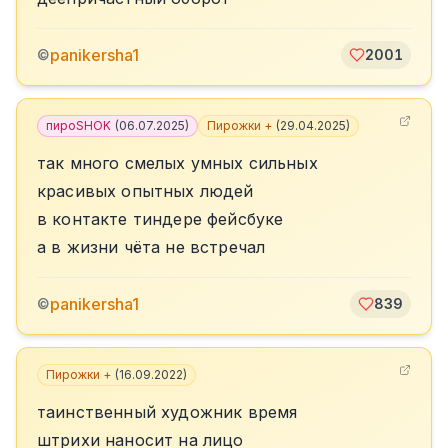
panikersha1
©
2001
пироSHOK
(
06.07.2025
)
Пирожки +
(
29.04.2025
)
так много смелых умных сильных
красивых опытных людей
в контакте тиндере фейсбуке
а в жизни чёта не встречал
panikersha1
©
839
Пирожки +
(
16.09.2022
)
таинственный художник время
штрихи наносит на лицо