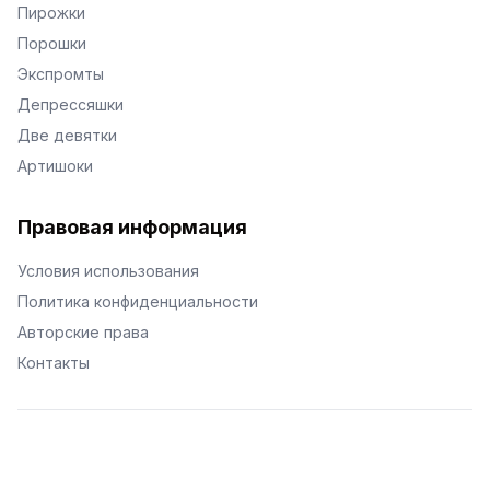
Пирожки
Порошки
Экспромты
Депрессяшки
Две девятки
Артишоки
Правовая информация
Условия использования
Политика конфиденциальности
Авторские права
Контакты
© Поэторий -
2026
•
Хиор
•
hior.ru
Сделано с любовью к малым поэтическим формам