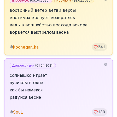
пироSHOK
(
05.04.2026
)
Пирожки +
(
28.02.2026
)
восточный ветер ветви вербы
впотьмах волнует возвратясь
ведь в волшебство восхода вскоре
ворвётся выстрелом весна
kochegar_ka
©
241
Депрессяшки
(
01.04.2021
)
солнышко играет
лучиком в окне
как бы намекая
радуйся весне
SouL
©
139