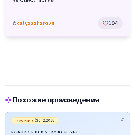
katyazaharova
©
104
Похожие произведения
Пирожки +
(
30.12.2025
)
казалось всё утихло ночью