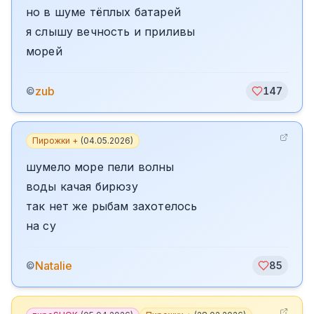
но в шуме тёплых батарей
я слышу вечность и приливы
морей
zub
©
147
Пирожки +
(
04.05.2026
)
шумело море пели волны
воды качая бирюзу
так нет же рыбам захотелось
на су
Natalie
©
85