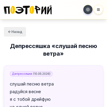
Мен
Назад
Депрессяшка
«
слушай песню
ветра
»
Депрессяшки
(
10.05.2026
)
слушай песню ветра
радуйся весне
я с тобой дрейфую
на одной волне