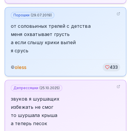
Порошки
(
29.07.2019
)
от соловьиных трелей с детства
меня охватывает грусть
а если слышу крики выпей
я срусь
oless
©
433
Депрессяшки
(
25.10.2025
)
звуков я шуршащих
избежать не смог
то шуршала крыша
а теперь песок