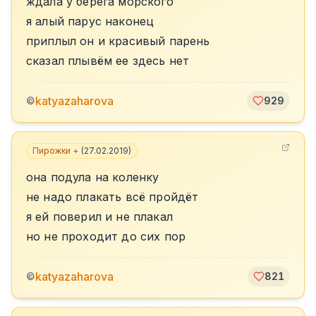
ждала у берега морского
я алый парус наконец
приплыл он и красивый парень
сказал плывём ее здесь нет
katyazaharova
©
929
Пирожки +
(
27.02.2019
)
она подула на коленку
не надо плакать всё пройдёт
я ей поверил и не плакал
но не проходит до сих пор
katyazaharova
©
821