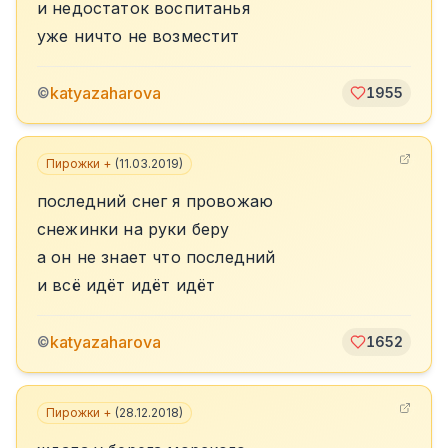
и недостаток воспитанья
уже ничто не возместит
katyazaharova
©
1955
Пирожки +
(
11.03.2019
)
последний снег я провожаю
снежинки на руки беру
а он не знает что последний
и всё идёт идёт идёт
katyazaharova
©
1652
Пирожки +
(
28.12.2018
)