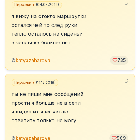
Пирожки +
(
04.04.2019
)
я вижу на стекле маршрутки
остался чей то след руки
тепло осталось на сиденьи
а человека больше нет
katyazaharova
©
735
Пирожки +
(
11.12.2018
)
ты не пиши мне сообщений
прости я больше не в сети
я видел их я их читаю
ответить только не могу
katyazaharova
©
569