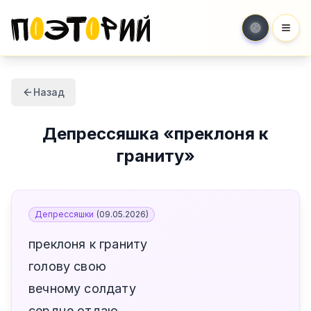
Мен
Назад
Депрессяшка
«
преклоня к
граниту
»
Депрессяшки
(
09.05.2026
)
преклоня к граниту
голову свою
вечному солдату
сердце отдаю