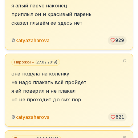
я алый парус наконец
приплыл он и красивый парень
сказал плывём ее здесь нет
katyazaharova
©
929
Пирожки +
(
27.02.2019
)
она подула на коленку
не надо плакать всё пройдёт
я ей поверил и не плакал
но не проходит до сих пор
katyazaharova
©
821