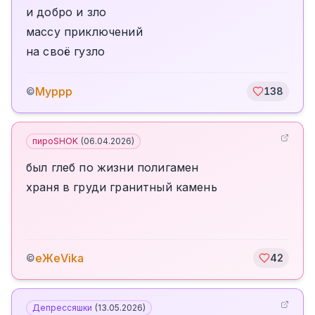
и добро и зло
массу приключений
на своё гузло
Муррр
©
138
пироSHOK
(
06.04.2026
)
был глеб по жизни полигамен
храня в груди гранитный камень
еЖеVika
©
42
Депрессяшки
(
13.05.2026
)