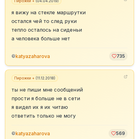
Пирожки +
(
04.04.2019
)
я вижу на стекле маршрутки
остался чей то след руки
тепло осталось на сиденьи
а человека больше нет
katyazaharova
©
735
Пирожки +
(
11.12.2018
)
ты не пиши мне сообщений
прости я больше не в сети
я видел их я их читаю
ответить только не могу
katyazaharova
©
569