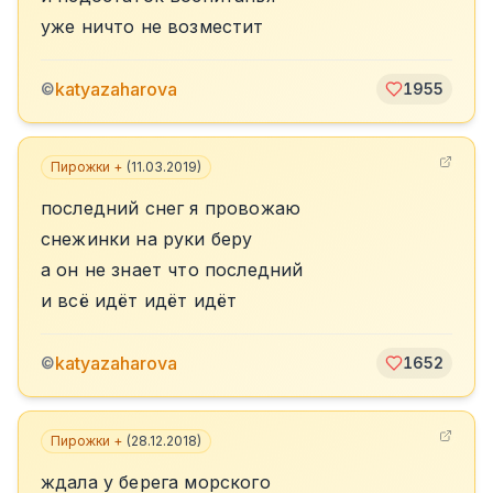
уже ничто не возместит
katyazaharova
©
1955
Пирожки +
(
11.03.2019
)
последний снег я провожаю
снежинки на руки беру
а он не знает что последний
и всё идёт идёт идёт
katyazaharova
©
1652
Пирожки +
(
28.12.2018
)
ждала у берега морского