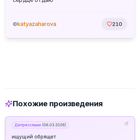
katyazaharova
©
210
Похожие произведения
Депрессяшки
(
06.03.2026
)
ищущий обрящет