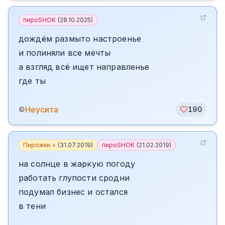
пироSHOK
(
28.10.2025
)
дождём размыто настроенье
и полиняли все мечты
а взгляд всё ищет направленье
где ты
Неусита
©
190
Пирожки +
(
31.07.2019
)
пироSHOK
(
21.02.2019
)
на солнце в жаркую погоду
работать глупости сродни
подумал бизнес и остался
в тени