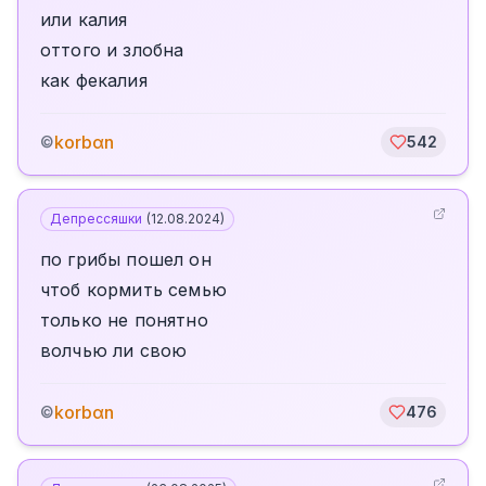
или калия
оттого и злобна
как фекалия
korbαn
©
542
Депрессяшки
(
12.08.2024
)
по грибы пошел он
чтоб кормить семью
только не понятно
волчью ли свою
korbαn
©
476