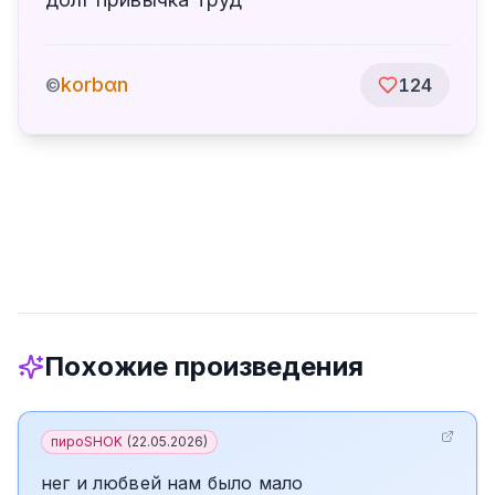
korbαn
©
124
Похожие произведения
пироSHOK
(
22.05.2026
)
нег и любвей нам было мало