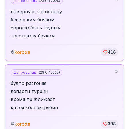
Депрессяшки
(
23.08.2025
)
повернусь я к солнцу
беленьким бочком
хорошо быть глупым
толстым кабачком
korbαn
©
418
Депрессяшки
(
28.07.2025
)
будто разгоняя
лопасти турбин
время приближает
к нам костры рябин
korbαn
©
398