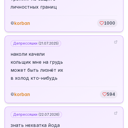
личностных границ
korbαn
©
1000
Депрессяшки
(
21.07.2025
)
наколи качели
кольщик мне на грудь
может быть лизнëт их
в холод кто-нибудь
korbαn
©
594
Депрессяшки
(
22.07.2026
)
знать нехватка йода