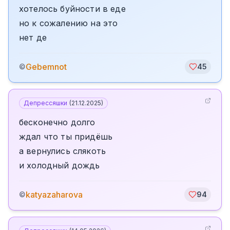
хотелось буйности в еде
но к сожалению на это
нет де
Gebemnot
©
45
Депрессяшки
(
21.12.2025
)
бесконечно долго
ждал что ты придёшь
а вернулись слякоть
и холодный дождь
katyazaharova
©
94