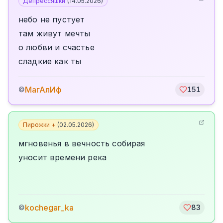
Депрессяшки
(
14.05.2026
)
небо не пустует
там живут мечты
о любви и счастье
сладкие как ты
МагАлИф
©
151
Пирожки +
(
02.05.2026
)
мгновенья в вечность собирая
уносит времени река
kochegar_ka
©
83