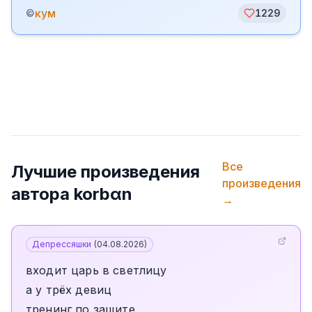
кум
©
1229
Все
Лучшие произведения
произведения
автора
korbαn
→
Депрессяшки
(
04.08.2026
)
входит царь в светлицу
а у трёх девиц
тренинг по защите