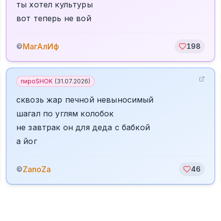
ты хотел культуры
вот теперь не вой
МагАлИф
©
198
пироSHOK
(
31.07.2026
)
сквозь жар печной невыносимый
шагал по углям колобок
не завтрак он для деда с бабкой
а йог
ZanoZa
©
46