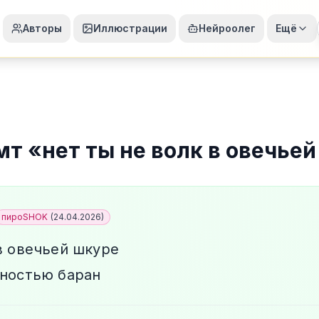
Авторы
Иллюстрации
Нейроолег
Ещё
мт
«
нет ты не волк в овечье
пироSHOK
(
24.04.2026
)
в овечьей шкуре
щностью баран