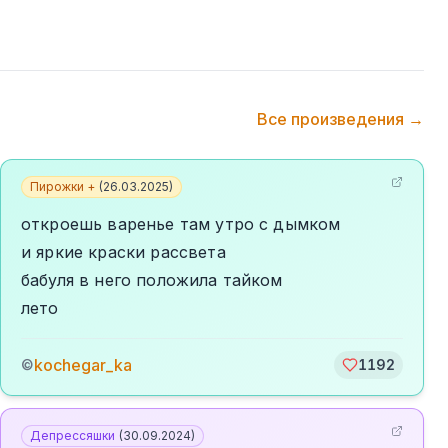
Все произведения →
Пирожки +
(
26.03.2025
)
откроешь варенье там утро с дымком
и яркие краски рассвета
бабуля в него положила тайком
лето
kochegar_ka
©
1192
Депрессяшки
(
30.09.2024
)