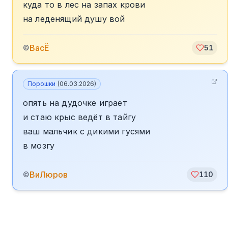
куда то в лес на запах крови
на леденящий душу вой
ВасЁ
©
51
Порошки
(
06.03.2026
)
опять на дудочке играет
и стаю крыс ведёт в тайгу
ваш мальчик с дикими гусями
в мозгу
ВиЛюров
©
110