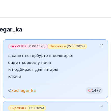
egar_ka
пироSHOK
(
21.06.2026
)
Пирожки +
(
15.08.2024
)
в санкт петербурге в кочегарке
сидит кореец у печи
и подбирает для гитары
ключи
kochegar_ka
©
1477
Пирожки +
(
19.11.2024
)