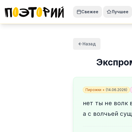
Свежее
Лучшее
Назад
Экспро
Пирожки +
(
14.06.2026
)
нет ты не волк 
а с волчьей су