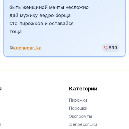
быть женщиной мечты несложно
дай мужику ведро борща
сто пирожков и оставайся
тоща
kochegar_ka
©
890
я
Категории
Пирожки
Порошки
Экспромты
и
Депрессяшки