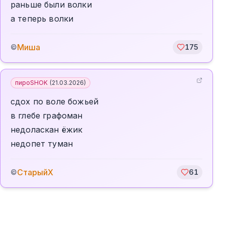
раньше были волки
а теперь волки
Миша
©
175
пироSHOK
(
21.03.2026
)
сдох по воле божьей
в глебе графоман
недоласкан ёжик
недопет туман
СтарыйХ
©
61