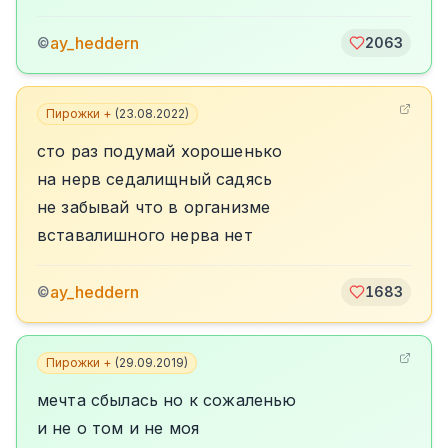
ay_heddern
©
2063
Пирожки +
(
23.08.2022
)
сто раз подумай хорошенько
на нерв седалищный садясь
не забывай что в организме
вставалишного нерва нет
ay_heddern
©
1683
Пирожки +
(
29.09.2019
)
мечта сбылась но к сожаленью
и не о том и не моя