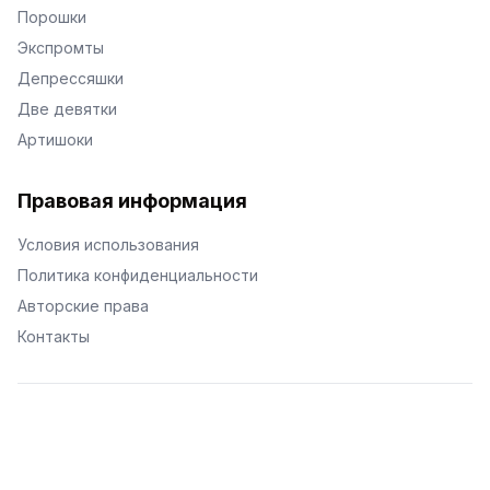
Порошки
Экспромты
Депрессяшки
Две девятки
Артишоки
Правовая информация
Условия использования
Политика конфиденциальности
Авторские права
Контакты
© Поэторий -
2026
•
Хиор
•
hior.ru
Сделано с любовью к малым поэтическим формам