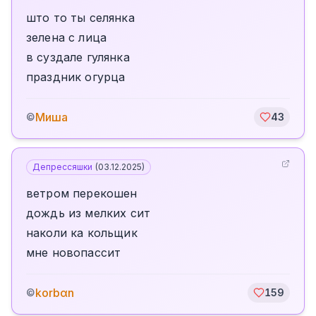
што то ты селянка
зелена с лица
в суздале гулянка
праздник огурца
Миша
©
43
Депрессяшки
(
03.12.2025
)
ветром перекошен
дождь из мелких сит
наколи ка кольщик
мне новопассит
korbαn
©
159