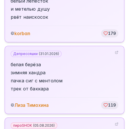
белый лепесток
и метелью душу
рвёт наискосок
korbαn
©
179
Депрессяшки
(
31.01.2026
)
белая берёза
зимняя хандра
пачка сиг с ментолом
трек от баккара
Лиза Тимохина
©
119
пироSHOK
(
05.08.2026
)