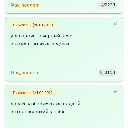
ay_heddern
©
2223
Пирожки +
(
26.01.2019
)
у дзюдоиста чёрный пояс
к нему подвязки и чулки
ay_heddern
©
2110
Пирожки +
(
24.03.2019
)
давай разбавим кофе водкой
а то он крепкий у тебя