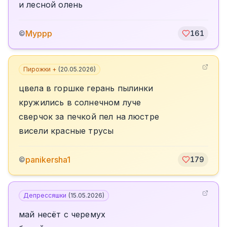
и лесной олень
Муррр
©
161
Пирожки +
(
20.05.2026
)
цвела в горшке герань пылинки
кружились в солнечном луче
сверчок за печкой пел на люстре
висели красные трусы
panikersha1
©
179
Депрессяшки
(
15.05.2026
)
май несёт с черемух