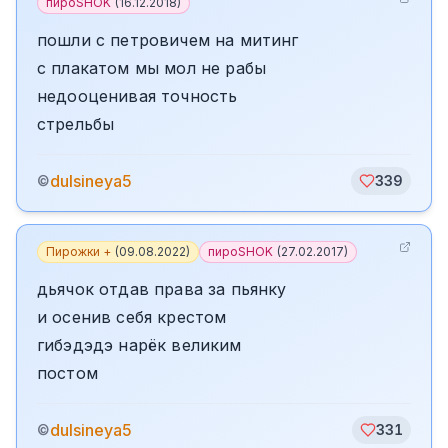
пироSHOK
(
16.12.2018
)
пошли с петровичем на митинг
с плакатом мы мол не рабы
недооценивая точность
стрельбы
dulsineya5
©
339
Пирожки +
(
09.08.2022
)
пироSHOK
(
27.02.2017
)
дьячок отдав права за пьянку
и осенив себя крестом
гибэдэдэ нарёк великим
постом
dulsineya5
©
331