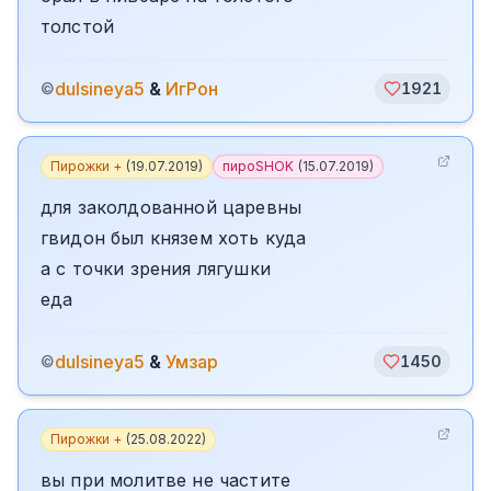
толстой
dulsineya5
&
ИгРон
©
1921
Пирожки +
(
19.07.2019
)
пироSHOK
(
15.07.2019
)
для заколдованной царевны
гвидон был князем хоть куда
а с точки зрения лягушки
еда
dulsineya5
&
Умзар
©
1450
Пирожки +
(
25.08.2022
)
вы при молитве не частите