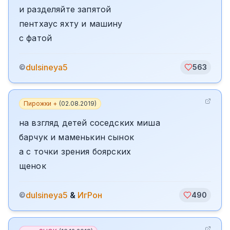
и разделяйте запятой
пентхаус яхту и машину
с фатой
dulsineya5
©
563
Пирожки +
(
02.08.2019
)
на взгляд детей соседских миша
барчук и маменькин сынок
а с точки зрения боярских
щенок
dulsineya5
&
ИгРон
©
490