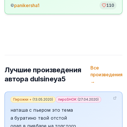
panikersha1
©
110
Все
Лучшие произведения
произведения
автора
dulsineya5
→
Пирожки +
(
13.05.2020
)
пироSHOK
(
27.04.2020
)
наташа с пьером это тема
а буратино твой отстой
орал в пивбаре на толстого