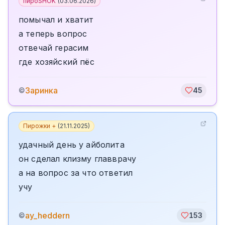
пироSHOK
(
03.06.2026
)
помычал и хватит
а теперь вопрос
отвечай герасим
где хозяйский пёс
Заринка
©
45
Пирожки +
(
21.11.2025
)
удачный день у айболита
он сделал клизму главврачу
а на вопрос за что ответил
учу
ay_heddern
©
153