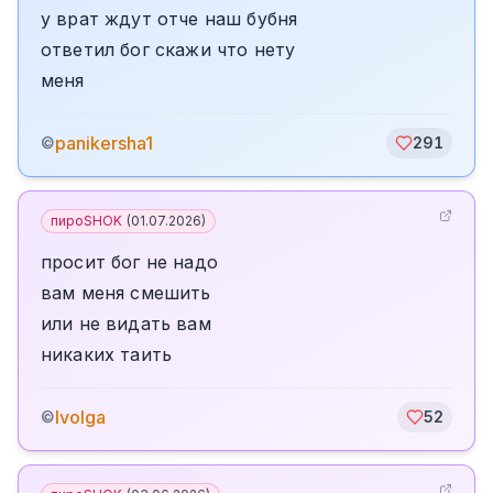
у врат ждут отче наш бубня
ответил бог скажи что нету
меня
panikersha1
©
291
пироSHOK
(
01.07.2026
)
просит бог не надо
вам меня смешить
или не видать вам
никаких таить
Ivolga
©
52