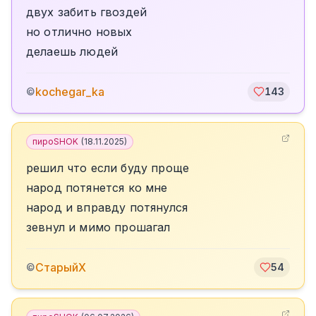
двух забить гвоздей
но отлично новых
делаешь людей
kochegar_ka
©
143
пироSHOK
(
18.11.2025
)
решил что если буду проще
народ потянется ко мне
народ и вправду потянулся
зевнул и мимо прошагал
СтарыйХ
©
54