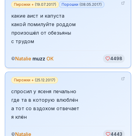
Пирожки +
(
19.07.2017
)
Порошки
(
08.05.2017
)
какие аист и капуста
какой помилуйте роддом
произошёл от обезьяны
с трудом
Natalie
muzz
ОК
©
4498
Пирожки +
(
25.12.2017
)
спросил у ясеня печально
где та в которую влюблён
а тот со вздохом отвечает
я клён
Natalie
©
4443