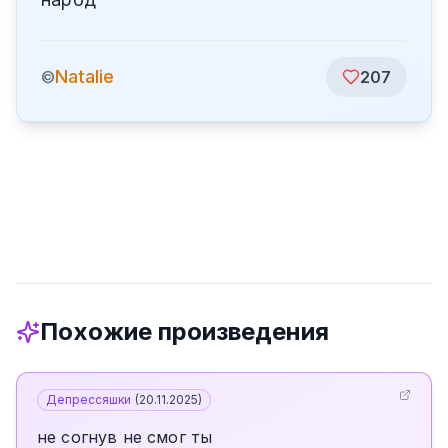
Natalie
©
207
Похожие произведения
Депрессяшки
(
20.11.2025
)
не согнув не смог ты