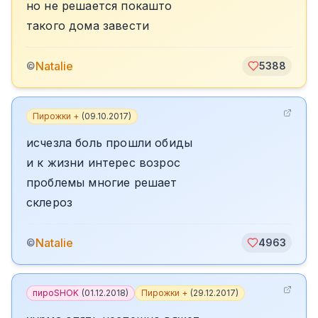
но не решается покашто
такого дома завести
Natalie
©
5388
Пирожки +
(
09.10.2017
)
исчезла боль прошли обиды
и к жизни интерес возрос
проблемы многие решает
склероз
Natalie
©
4963
пироSHOK
(
01.12.2018
)
Пирожки +
(
29.12.2017
)