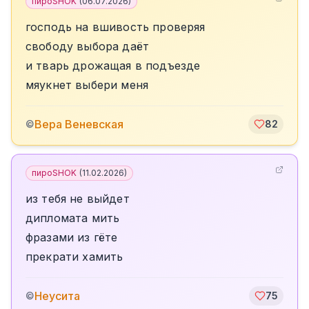
пироSHOK
(
06.07.2026
)
господь на вшивость проверяя
свободу выбора даёт
и тварь дрожащая в подъезде
мяукнет выбери меня
Вера Веневская
©
82
пироSHOK
(
11.02.2026
)
из тебя не выйдет
дипломата мить
фразами из гёте
прекрати хамить
Неусита
©
75