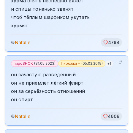
хурма опять неспешно вяжет
и спицы тоненько звенят
чтоб тёплым шарфиком укутать
хурмят
Natalie
©
4784
пироSHOK
(
31.05.2023
)
Пирожки +
(
05.02.2019
)
+
1
он зачастую разведённый
он не приемлет лёгкий флирт
он за серьёзность отношений
он спирт
Natalie
©
4609