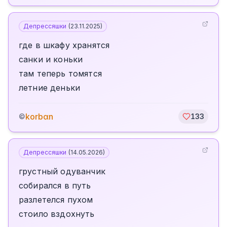
Депрессяшки
(
23.11.2025
)
где в шкафу хранятся
санки и коньки
там теперь томятся
летние деньки
korbαn
©
133
Депрессяшки
(
14.05.2026
)
грустный одуванчик
собирался в путь
разлетелся пухом
стоило вздохнуть