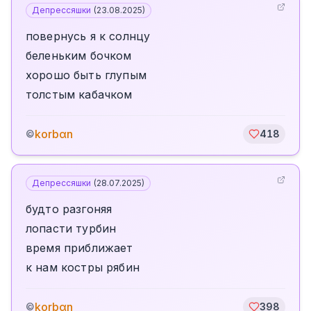
Депрессяшки
(
23.08.2025
)
повернусь я к солнцу
беленьким бочком
хорошо быть глупым
толстым кабачком
korbαn
©
418
Депрессяшки
(
28.07.2025
)
будто разгоняя
лопасти турбин
время приближает
к нам костры рябин
korbαn
©
398