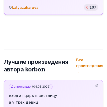
katyazaharova
©
167
Все
Лучшие произведения
произведения
автора
korbαn
→
Депрессяшки
(
04.08.2026
)
входит царь в светлицу
а у трёх девиц