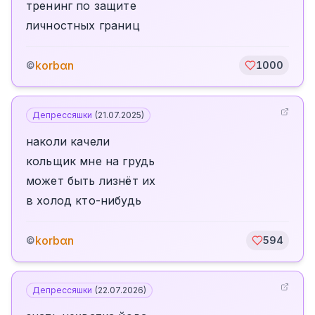
тренинг по защите
личностных границ
korbαn
©
1000
Депрессяшки
(
21.07.2025
)
наколи качели
кольщик мне на грудь
может быть лизнëт их
в холод кто-нибудь
korbαn
©
594
Депрессяшки
(
22.07.2026
)