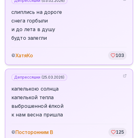
Депрессяшки
(
03.02.2026
)
слиплись на дороге
снега горбыли
и до лета в душу
будто залегли
ХатяКо
©
103
Депрессяшки
(
25.03.2026
)
капелькою солнца
капелькой тепла
выброшенной ёлкой
к нам весна пришла
Посторонним В
©
125