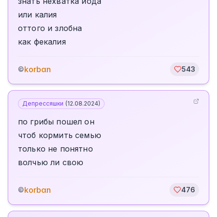
знать нехватка йода
или калия
оттого и злобна
как фекалия
korbαn
©
543
Депрессяшки
(
12.08.2024
)
по грибы пошел он
чтоб кормить семью
только не понятно
волчью ли свою
korbαn
©
476