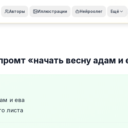
Авторы
Иллюстрации
Нейроолег
Ещё
промт
«
начать весну адам и 
ам и ева
го листа