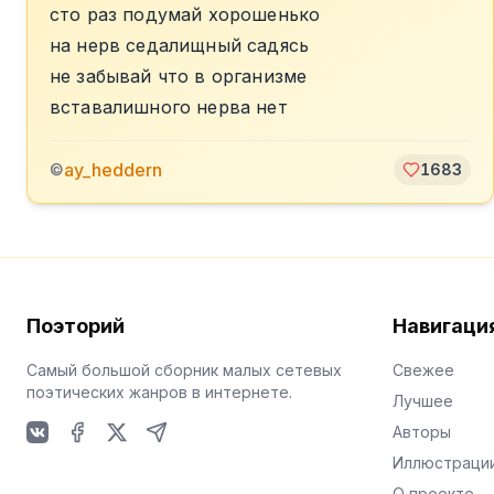
сто раз подумай хорошенько
на нерв седалищный садясь
не забывай что в организме
вставалишного нерва нет
ay_heddern
©
1683
Поэторий
Навигаци
Самый большой сборник малых сетевых
Свежее
поэтических жанров в интернете.
Лучшее
Авторы
VKontakte
Facebook
X
Telegram
Иллюстраци
О проекте