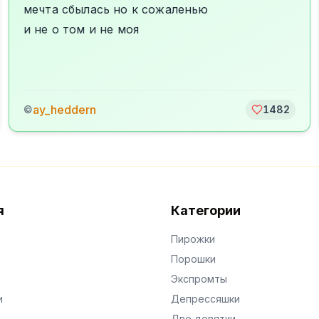
мечта сбылась но к сожаленью
и не о том и не моя
ay_heddern
©
1482
я
Категории
Пирожки
Порошки
Экспромты
и
Депрессяшки
Две девятки