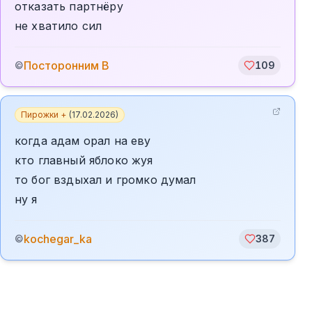
отказать партнёру
не хватило сил
Посторонним В
©
109
Пирожки +
(
17.02.2026
)
когда адам орал на еву
кто главный яблоко жуя
то бог вздыхал и громко думал
ну я
kochegar_ka
©
387