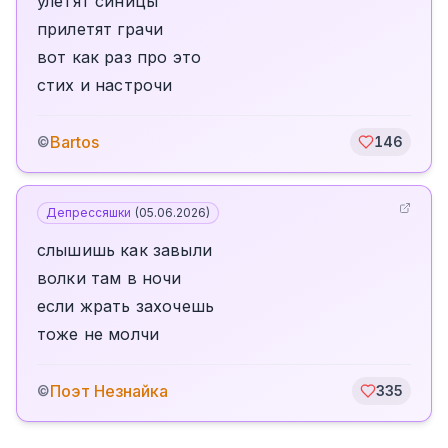
улетят синицы
прилетят грачи
вот как раз про это
стих и настрочи
Bartos
©
146
Депрессяшки
(
05.06.2026
)
слышишь как завыли
волки там в ночи
если жрать захочешь
тоже не молчи
Поэт Незнайка
©
335