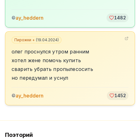
ay_heddern
©
1482
Пирожки +
(
19.04.2024
)
олег проснулся утром ранним
хотел жене помочь купить
сварить убрать пропылесосить
но передумал и уснул
ay_heddern
©
1452
Поэторий