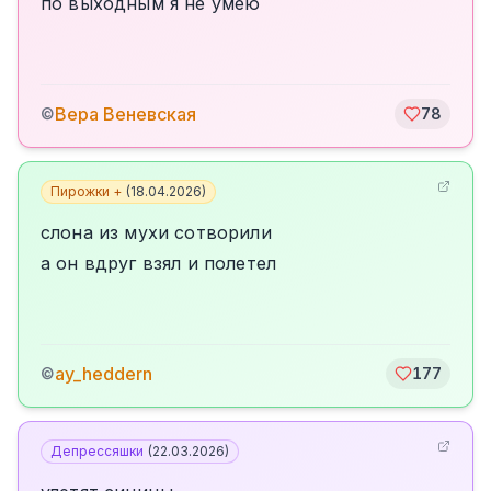
по выходным я не умею
Вера Веневская
©
78
Пирожки +
(
18.04.2026
)
слона из мухи сотворили
а он вдруг взял и полетел
ay_heddern
©
177
Депрессяшки
(
22.03.2026
)