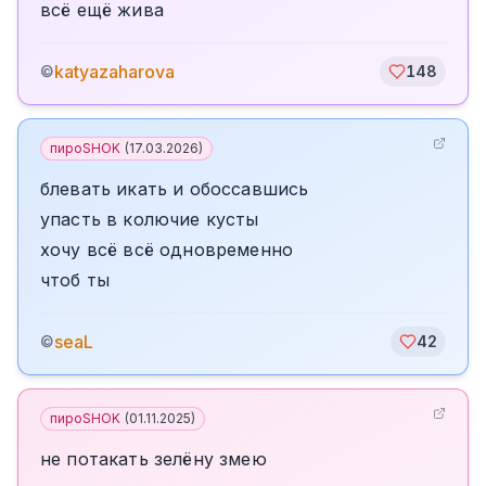
всё ещё жива
katyazaharova
©
148
пироSHOK
(
17.03.2026
)
блевать икать и обоссавшись
упасть в колючие кусты
хочу всё всё одновременно
чтоб ты
seaL
©
42
пироSHOK
(
01.11.2025
)
не потакать зелёну змею