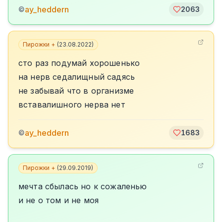
ay_heddern
©
2063
Пирожки +
(
23.08.2022
)
сто раз подумай хорошенько
на нерв седалищный садясь
не забывай что в организме
вставалишного нерва нет
ay_heddern
©
1683
Пирожки +
(
29.09.2019
)
мечта сбылась но к сожаленью
и не о том и не моя