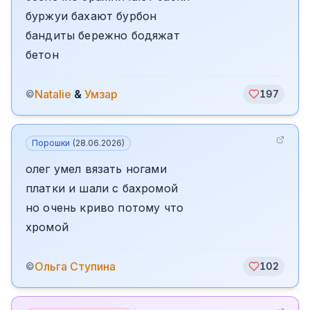
буржуи бахают бурбон
бандиты бережно бодяжат
бетон
Natalie
&
Умзар
©
197
Порошки
(
28.06.2026
)
олег умел вязать ногами
платки и шали с бахромой
но очень криво потому что
хромой
Ольга Ступина
©
102