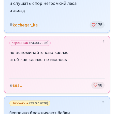
и слушать спор негромкий леса
и звёзд
kochegar_ka
©
175
пироSHOK
(
24.03.2026
)
не вспоминайте каю каллас
чтоб кае каллас не икалось
seaL
©
48
Пирожки +
(
23.07.2026
)
беспечно бражничают бабки