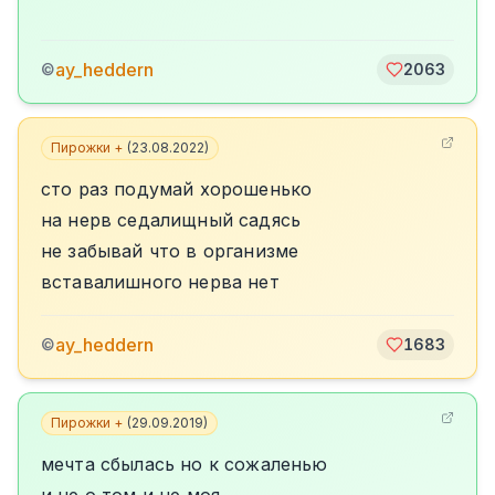
ay_heddern
©
2063
Пирожки +
(
23.08.2022
)
сто раз подумай хорошенько
на нерв седалищный садясь
не забывай что в организме
вставалишного нерва нет
ay_heddern
©
1683
Пирожки +
(
29.09.2019
)
мечта сбылась но к сожаленью