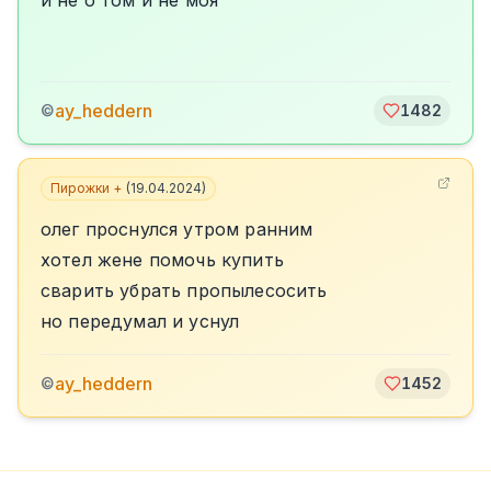
и не о том и не моя
ay_heddern
©
1482
Пирожки +
(
19.04.2024
)
олег проснулся утром ранним
хотел жене помочь купить
сварить убрать пропылесосить
но передумал и уснул
ay_heddern
©
1452