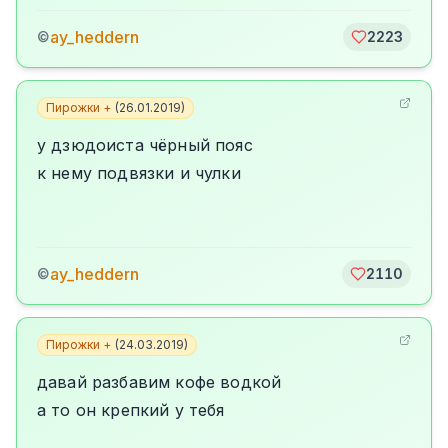
ay_heddern
©
2223
Пирожки +
(
26.01.2019
)
у дзюдоиста чёрный пояс
к нему подвязки и чулки
ay_heddern
©
2110
Пирожки +
(
24.03.2019
)
давай разбавим кофе водкой
а то он крепкий у тебя