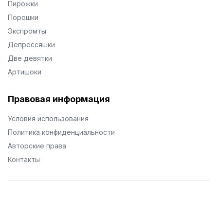
Пирожки
Порошки
Экспромты
Депрессяшки
Две девятки
Артишоки
Правовая информация
Условия использования
Политика конфиденциальности
Авторские права
Контакты
© Поэторий -
2026
•
Хиор
•
hior.ru
Сделано с любовью к малым поэтическим формам