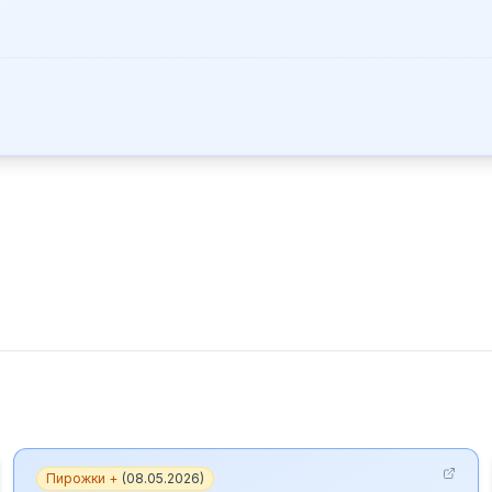
Пирожки +
(
08.05.2026
)