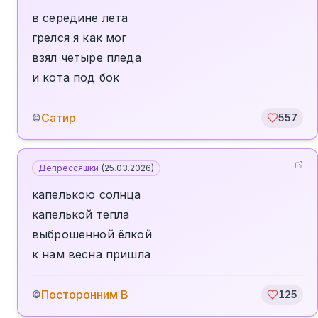
в середине лета
грелся я как мог
взял четыре пледа
и кота под бок
Сатир
©
557
Депрессяшки
(
25.03.2026
)
капелькою солнца
капелькой тепла
выброшенной ёлкой
к нам весна пришла
Посторонним В
©
125