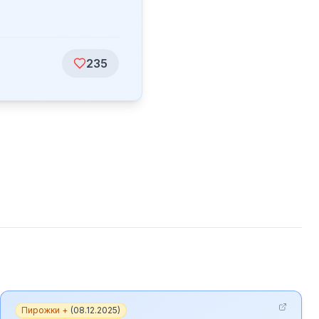
235
Пирожки +
(
08.12.2025
)