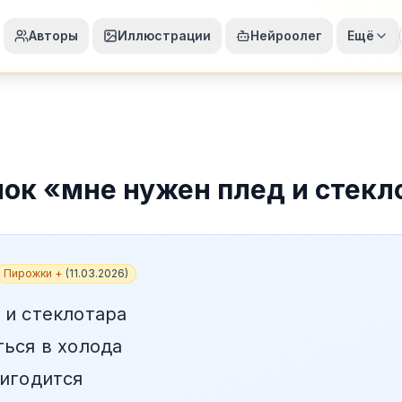
Авторы
Иллюстрации
Нейроолег
Ещё
шок
«
мне нужен плед и стекл
Пирожки +
(
11.03.2026
)
 и стеклотара
ться в холода
ригодится