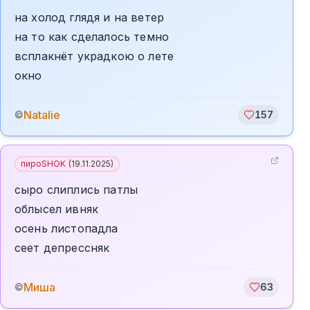
на холод глядя и на ветер
на то как сделалось темно
всплакнёт украдкою о лете
окно
Natalie
©
157
пироSHOK
(
19.11.2025
)
сыро слиплись патлы
облысел ивняк
осень листопадла
сеет депрессняк
Миша
©
63