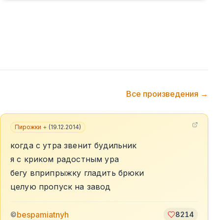
Все произведения →
Пирожки +
(
19.12.2014
)
когда с утра звенит будильник
я с криком радостным ура
бегу вприпрыжку гладить брюки
целую пропуск на завод
bespamiatnyh
©
8214