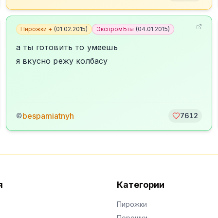
Пирожки +
(
01.02.2015
)
ЭкспромЪты
(
04.01.2015
)
а ты готовить то умеешь
я вкусно режу колбасу
bespamiatnyh
©
7612
я
Категории
Пирожки
Порошки