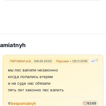
amiatnyh
ПИРОЖКИ из Б...
(
08.05.2020
)
Пирожки +
(
25.11.2015
)
+
1
мы лес валили незаконно
когда попались егерям
и на суде нас обязали
пять лет законно лес валить
bespamiatnyh
©
9249