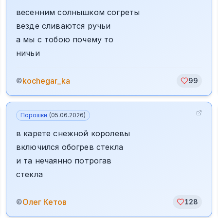
весенним солнышком согреты
везде сливаются ручьи
а мы с тобою почему то
ничьи
kochegar_ka
©
99
Порошки
(
05.06.2026
)
в карете снежной королевы
включился обогрев стекла
и та нечаянно потрогав
стекла
Олег Кетов
©
128