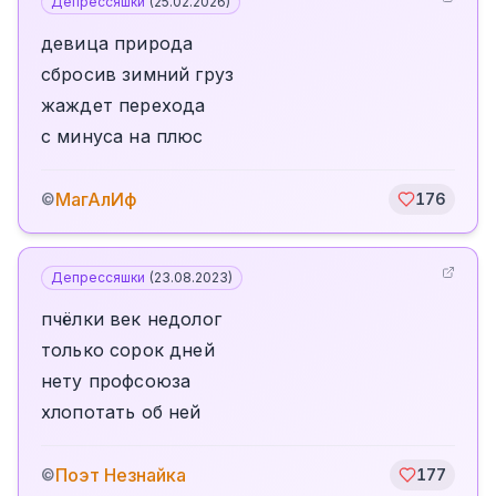
Депрессяшки
(
25.02.2026
)
девица природа
сбросив зимний груз
жаждет перехода
с минуса на плюс
МагАлИф
©
176
Депрессяшки
(
23.08.2023
)
пчёлки век недолог
только сорок дней
нету профсоюза
хлопотать об ней
Поэт Незнайка
©
177