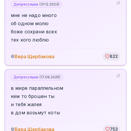
Депрессяшки
(
31.12.2023
)
мне не надо много
об одном молю
боже сохрани всех
тех кого люблю
Вера Щербакова
©
822
Депрессяшки
(
17.09.2025
)
в мире параллельном
кем то брошен ты
и тебя жалея
в дом возьмут коты
Вера Щербакова
©
753