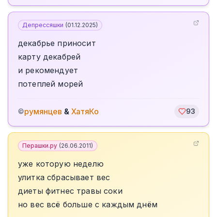
Депрессяшки
(
01.12.2025
)
декабрье приносит
карту декабрей
и рекомендует
потеплей морей
румянцев
&
ХатяКо
©
93
Перашки.ру
(
26.06.2011
)
уже которую неделю
улитка сбрасывает вес
диеты фитнес травы соки
но вес всё больше с каждым днём