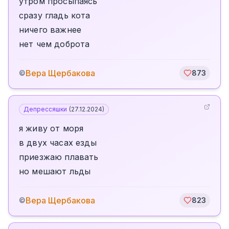
утром просыпаясь
сразу гладь кота
ничего важнее
нет чем доброта
Вера Щербакова
©
873
Депрессяшки
(
27.12.2024
)
я живу от моря
в двух часах езды
приезжаю плавать
но мешают льды
Вера Щербакова
©
823