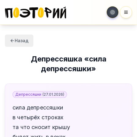
Мен
Назад
Депрессяшка
«
сила
депрессяшки
»
Депрессяшки
(
27.01.2026
)
сила депрессяшки
в четырёх строках
та что сносит крышу
будет жить в веках