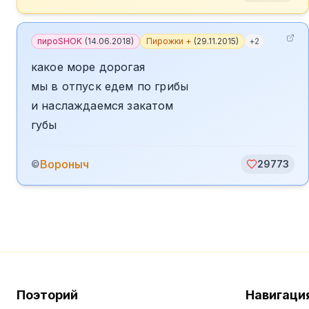
пироSHOK
(
14.06.2018
)
Пирожки +
(
29.11.2015
)
+
2
какое море дорогая
мы в отпуск едем по грибы
и наслаждаемся закатом
губы
Вороныч
©
29773
Поэторий
Навигаци