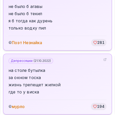
не было б агавы
не было б текил
я б тогда как дурень
только водку пил
Поэт Незнайка
©
281
Депрессяшки
(
21.10.2022
)
на столе бутылка
за окном тоска
жизнь трепещет жилкой
где то у виска
мурло
©
194