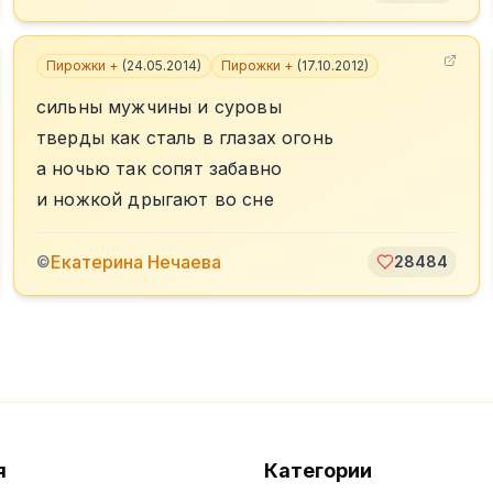
Пирожки +
(
24.05.2014
)
Пирожки +
(
17.10.2012
)
сильны мужчины и суровы
тверды как сталь в глазах огонь
а ночью так сопят забавно
и ножкой дрыгают во сне
Екатерина Нечаева
©
28484
я
Категории