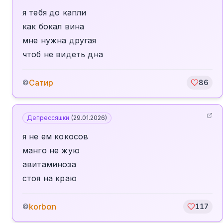
я тебя до капли
как бокал вина
мне нужна другая
чтоб не видеть дна
Сатир
©
86
Депрессяшки
(
29.01.2026
)
я не ем кокосов
манго не жую
авитаминоза
стоя на краю
korbαn
©
117