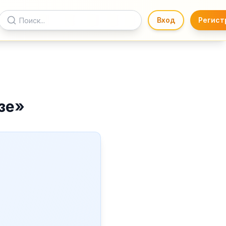
Вход
Регист
зе
»