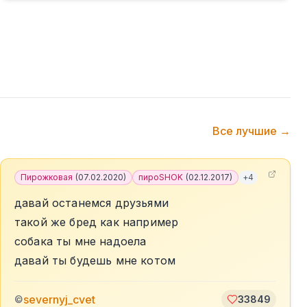
Все лучшие →
Пирожковая
(
07.02.2020
)
пироSHOK
(
02.12.2017
)
+
4
давай останемся друзьями
такой же бред как например
собака ты мне надоела
давай ты будешь мне котом
severnyj_cvet
©
33849