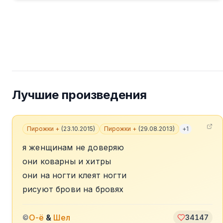
Лучшие произведения
Пирожки +
(
23.10.2015
)
Пирожки +
(
29.08.2013
)
+
1
я женщинам не доверяю
они коварны и хитры
они на ногти клеят ногти
рисуют брови на бровях
О-ё
&
Шел
©
34147