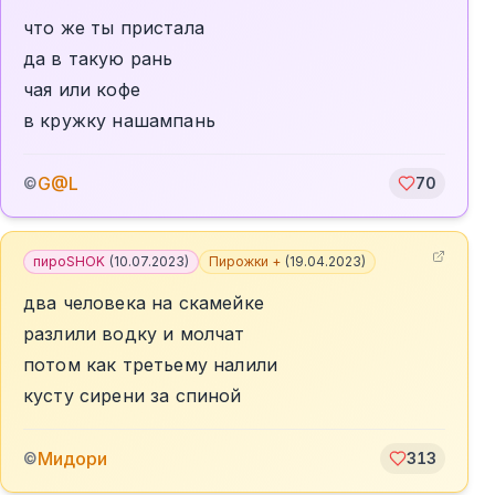
что же ты пристала
да в такую рань
чая или кофе
в кружку нашампань
G@L
©
70
пироSHOK
(
10.07.2023
)
Пирожки +
(
19.04.2023
)
два человека на скамейке
разлили водку и молчат
потом как третьему налили
кусту сирени за спиной
Мидори
©
313