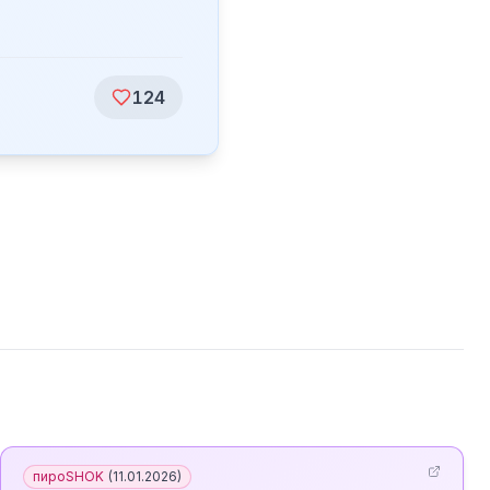
124
пироSHOK
(
11.01.2026
)