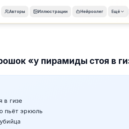
Авторы
Иллюстрации
Нейроолег
Ещё
рошок
«
у пирамиды стоя в ги
 в гизе
о пьёт эркюль
 убийца