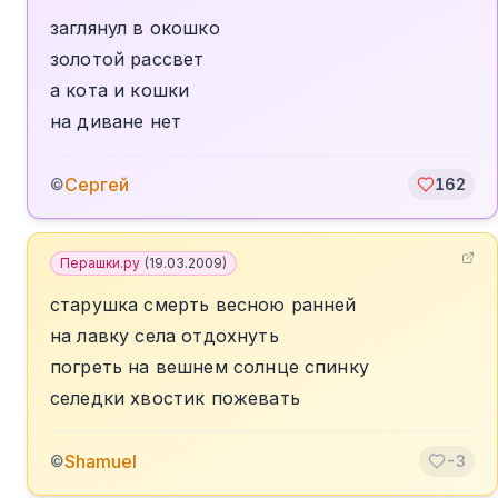
заглянул в окошко
золотой рассвет
а кота и кошки
на диване нет
Сергей
©
162
Перашки.ру
(
19.03.2009
)
старушка смерть весною ранней
на лавку села отдохнуть
погреть на вешнем солнце спинку
селедки хвостик пожевать
Shamuel
©
-3