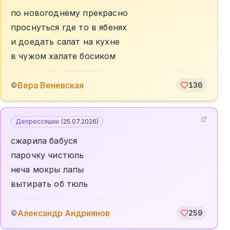
по новогоднему прекрасно
проснуться где то в ябенях
и доедать салат на кухне
в чужом халате босиком
Вера Веневская
©
136
Депрессяшки
(
25.07.2026
)
сжарила бабуся
парочку чистюль
неча мокры лапы
вытирать об тюль
Александр Андриянов
©
259