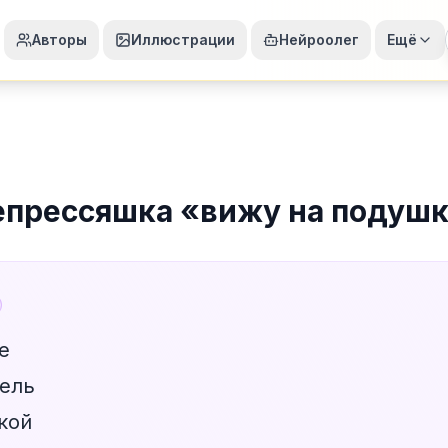
Авторы
Иллюстрации
Нейроолег
Ещё
епрессяшка
«
вижу на подуш
е
ель
кой