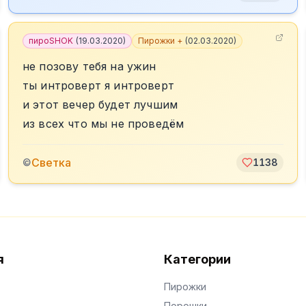
пироSHOK
(
19.03.2020
)
Пирожки +
(
02.03.2020
)
не позову тебя на ужин
ты интроверт я интроверт
и этот вечер будет лучшим
из всех что мы не проведём
Светка
©
1138
я
Категории
Пирожки
Порошки