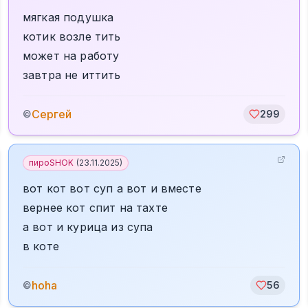
мягкая подушка
котик возле тить
может на работу
завтра не иттить
Сергей
©
299
пироSHOK
(
23.11.2025
)
вот кот вот суп а вот и вместе
вернее кот спит на тахте
а вот и курица из супа
в коте
hoha
©
56