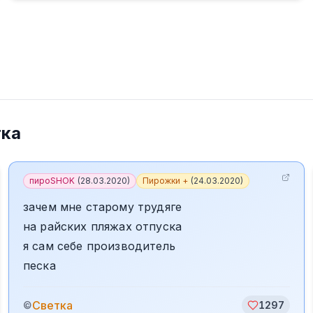
тка
пироSHOK
(
28.03.2020
)
Пирожки +
(
24.03.2020
)
зачем мне старому трудяге
на райских пляжах отпуска
я сам себе производитель
песка
Светка
©
1297