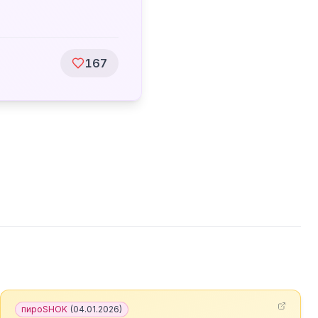
167
пироSHOK
(
04.01.2026
)