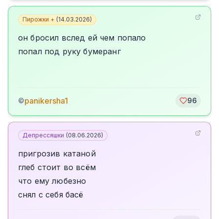
Пирожки +
(
14.03.2026
)
он бросил вслед ей чем попало
попал под руку бумеранг
panikersha1
©
96
Депрессяшки
(
08.06.2026
)
пригрозив катаной
глеб стоит во всëм
что ему любезно
снял с себя басë