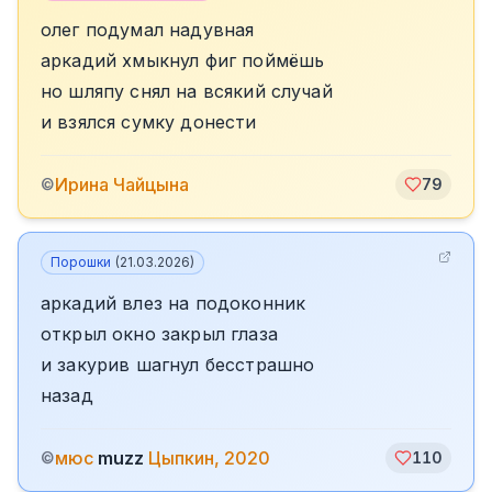
олег подумал надувная
аркадий хмыкнул фиг поймёшь
но шляпу снял на всякий случай
и взялся сумку донести
Ирина Чайцына
©
79
Порошки
(
21.03.2026
)
аркадий влез на подоконник
открыл окно закрыл глаза
и закурив шагнул бесстрашно
назад
мюс
muzz
Цыпкин, 2020
©
110