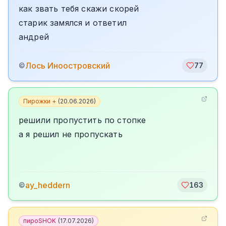
как звать тебя скажи скорей
старик замялся и ответил
андрей
Лось Иноостровский
©
77
Пирожки +
(
20.06.2026
)
решили пропустить по стопке
а я решил не пропускать
ay_heddern
©
163
пироSHOK
(
17.07.2026
)