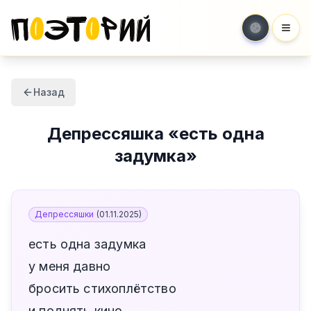
Мен
Назад
Депрессяшка
«
есть одна
задумка
»
Депрессяшки
(
01.11.2025
)
есть одна задумка
у меня давно
бросить стихоплётство
и поднять кино