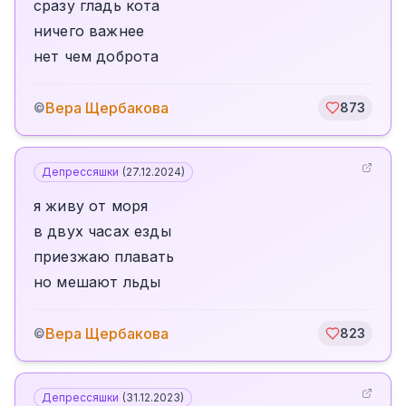
сразу гладь кота
ничего важнее
нет чем доброта
Вера Щербакова
©
873
Депрессяшки
(
27.12.2024
)
я живу от моря
в двух часах езды
приезжаю плавать
но мешают льды
Вера Щербакова
©
823
Депрессяшки
(
31.12.2023
)