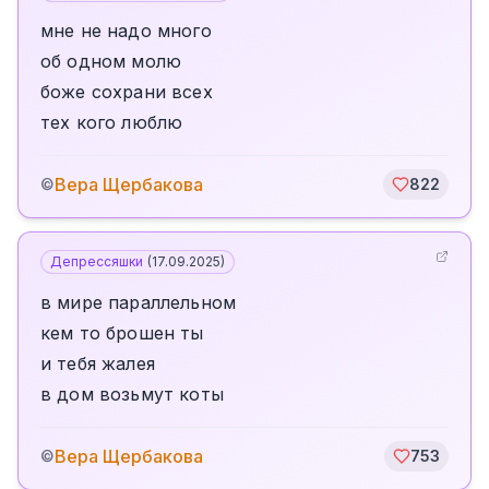
мне не надо много
об одном молю
боже сохрани всех
тех кого люблю
Вера Щербакова
©
822
Депрессяшки
(
17.09.2025
)
в мире параллельном
кем то брошен ты
и тебя жалея
в дом возьмут коты
Вера Щербакова
©
753