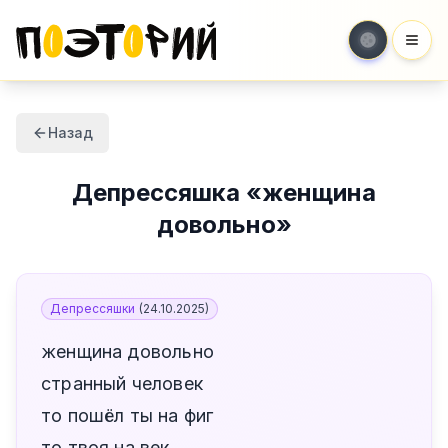
Мен
Назад
Депрессяшка
«
женщина
довольно
»
Депрессяшки
(
24.10.2025
)
женщина довольно
странный человек
то пошёл ты на фиг
то твоя на век