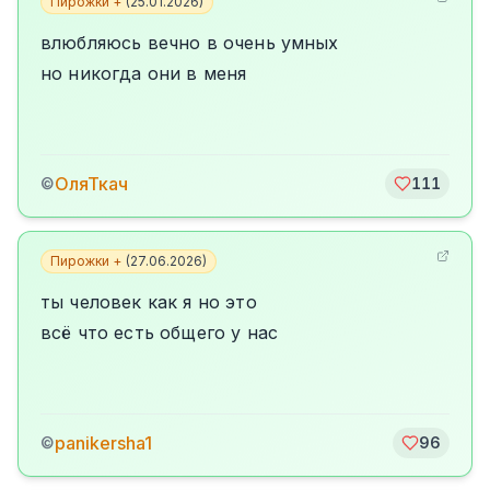
Пирожки +
(
25.01.2026
)
влюбляюсь вечно в очень умных
но никогда они в меня
ОляТкач
©
111
Пирожки +
(
27.06.2026
)
ты человек как я но это
всё что есть общего у нас
panikersha1
©
96