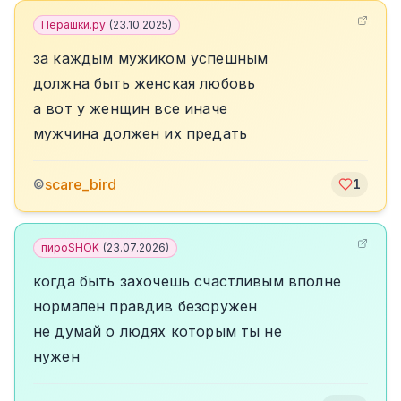
Перашки.ру
(
23.10.2025
)
за каждым мужиком успешным
должна быть женская любовь
а вот у женщин все иначе
мужчина должен их предать
scare_bird
©
1
пироSHOK
(
23.07.2026
)
когда быть захочешь счастливым вполне
нормален правдив безоружен
не думай о людях которым ты не
нужен