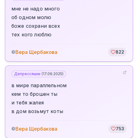
мне не надо много
об одном молю
боже сохрани всех
тех кого люблю
Вера Щербакова
©
822
Депрессяшки
(
17.09.2025
)
в мире параллельном
кем то брошен ты
и тебя жалея
в дом возьмут коты
Вера Щербакова
©
753