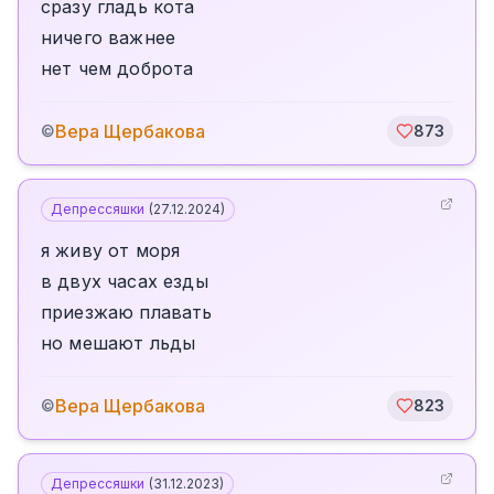
сразу гладь кота
ничего важнее
нет чем доброта
Вера Щербакова
©
873
Депрессяшки
(
27.12.2024
)
я живу от моря
в двух часах езды
приезжаю плавать
но мешают льды
Вера Щербакова
©
823
Депрессяшки
(
31.12.2023
)